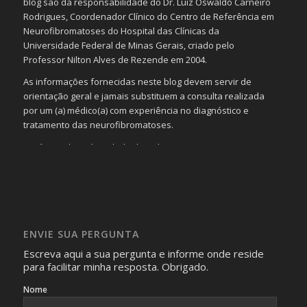
blog são da responsabilidade do Dr. Luiz Oswaldo Carneiro
Rodrigues, Coordenador Clínico do Centro de Referência em
Neurofibromatoses do Hospital das Clínicas da
Universidade Federal de Minas Gerais, criado pelo
Professor Nilton Alves de Rezende em 2004.
As informações fornecidas neste blog devem servir de
orientação geral e jamais substituem a consulta realizada
por um (a) médico(a) com experiência no diagnóstico e
tratamento das neurofibromatoses.
Será omitida a identidade de todas as pessoas que
realizam as perguntas, mesmo que elas não se importem
com isso.
Imagens somente serão publicadas se forem
absolutamente necessárias para o interesse coletivo e,
caso sejam fotos de pessoas, não poderão permitir a
ENVIE SUA PERGUNTA
identificação da pessoa fotografada.
Escreva aqui a sua pergunta e informe onde reside
para facilitar minha resposta. Obrigado.
Nome