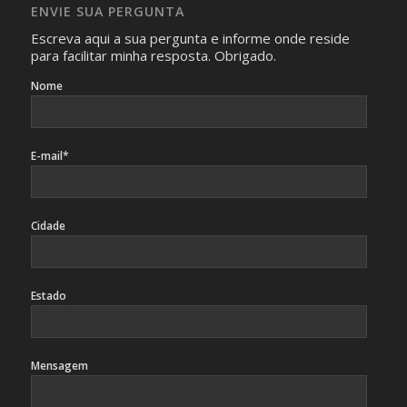
caso sejam fotos de pessoas, não poderão permitir a
ENVIE SUA PERGUNTA
identificação da pessoa fotografada.
Escreva aqui a sua pergunta e informe onde reside
para facilitar minha resposta. Obrigado.
Nome
E-mail*
Cidade
Estado
Mensagem