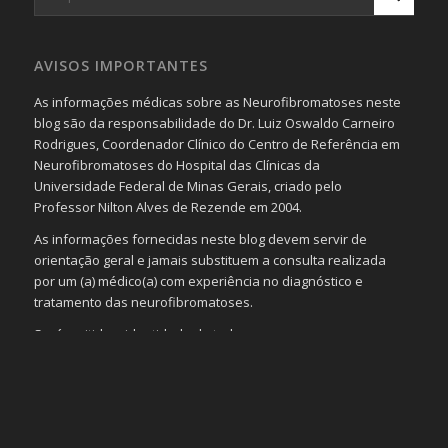
AVISOS IMPORTANTES
As informações médicas sobre as Neurofibromatoses neste
blog são da responsabilidade do Dr. Luiz Oswaldo Carneiro
Rodrigues, Coordenador Clínico do Centro de Referência em
Neurofibromatoses do Hospital das Clínicas da
Universidade Federal de Minas Gerais, criado pelo
Professor Nilton Alves de Rezende em 2004.
As informações fornecidas neste blog devem servir de
orientação geral e jamais substituem a consulta realizada
por um (a) médico(a) com experiência no diagnóstico e
tratamento das neurofibromatoses.
Será omitida a identidade de todas as pessoas que
realizam as perguntas, mesmo que elas não se importem
com isso.
Imagens somente serão publicadas se forem
absolutamente necessárias para o interesse coletivo e,