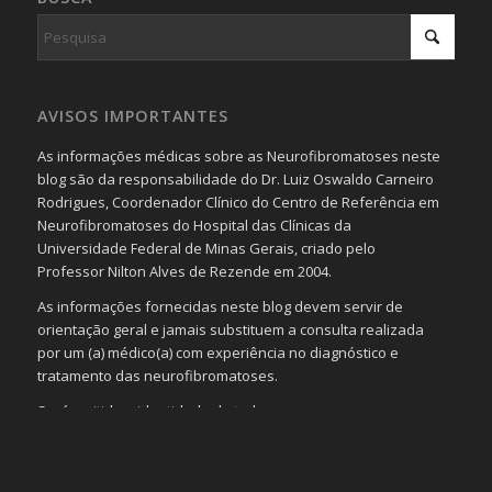
AVISOS IMPORTANTES
As informações médicas sobre as Neurofibromatoses neste
blog são da responsabilidade do Dr. Luiz Oswaldo Carneiro
Rodrigues, Coordenador Clínico do Centro de Referência em
Neurofibromatoses do Hospital das Clínicas da
Universidade Federal de Minas Gerais, criado pelo
Professor Nilton Alves de Rezende em 2004.
As informações fornecidas neste blog devem servir de
orientação geral e jamais substituem a consulta realizada
por um (a) médico(a) com experiência no diagnóstico e
tratamento das neurofibromatoses.
Será omitida a identidade de todas as pessoas que
realizam as perguntas, mesmo que elas não se importem
com isso.
Imagens somente serão publicadas se forem