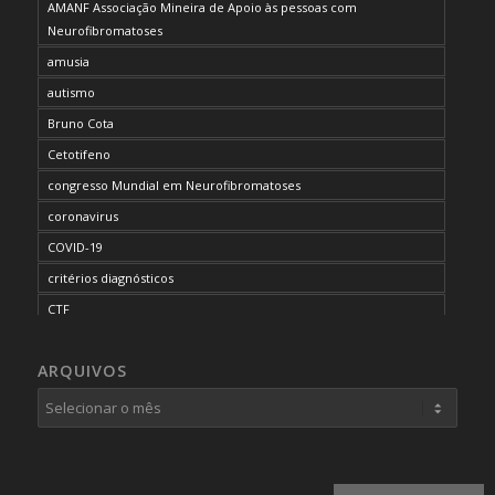
AMANF Associação Mineira de Apoio às pessoas com
Neurofibromatoses
amusia
autismo
Bruno Cota
Cetotifeno
congresso Mundial em Neurofibromatoses
coronavirus
COVID-19
critérios diagnósticos
CTF
curso de capacitação
ARQUIVOS
desordem do processamento auditivo
diagnóstico
dificuldades cognitivas
dificuldades de aprendizado
doenças raras