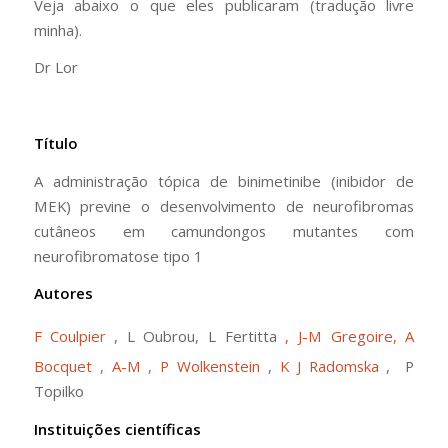
Veja abaixo o que eles publicaram (tradução livre
minha).
Dr Lor
Título
A administração tópica de binimetinibe (inibidor de
MEK) previne o desenvolvimento de neurofibromas
cutâneos em camundongos mutantes com
neurofibromatose tipo 1
Autores
F Coulpier
, L Oubrou, L Fertitta
, J-M Gregoire, A
Bocquet , A-M
, P Wolkenstein
,
K J Radomska
,
P
Topilko
Instituições científicas