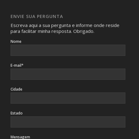
absolutamente necessárias para o interesse coletivo e,
caso sejam fotos de pessoas, não poderão permitir a
ENVIE SUA PERGUNTA
identificação da pessoa fotografada.
Escreva aqui a sua pergunta e informe onde reside
para facilitar minha resposta. Obrigado.
Nome
E-mail*
Cidade
Estado
Mensagem