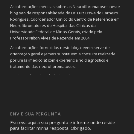
As informações médicas sobre as Neurofibromatoses neste
blog são da responsabilidade do Dr. Luiz Oswaldo Carneiro
Rodrigues, Coordenador Clínico do Centro de Referência em
Neurofibromatoses do Hospital das Clínicas da
Universidade Federal de Minas Gerais, criado pelo
Professor Nilton Alves de Rezende em 2004.
As informações fornecidas neste blog devem servir de
orientação geral e jamais substituem a consulta realizada
por um (a) médico(a) com experiência no diagnóstico e
tratamento das neurofibromatoses.
Será omitida a identidade de todas as pessoas que
realizam as perguntas, mesmo que elas não se importem
com isso.
Imagens somente serão publicadas se forem
absolutamente necessárias para o interesse coletivo e,
caso sejam fotos de pessoas, não poderão permitir a
ENVIE SUA PERGUNTA
identificação da pessoa fotografada.
Escreva aqui a sua pergunta e informe onde reside
para facilitar minha resposta. Obrigado.