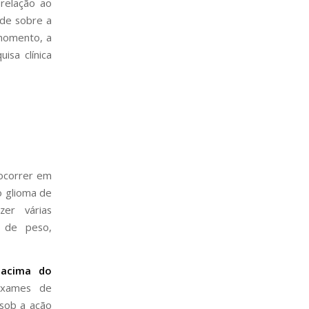
relação ao
ade sobre a
 momento, a
sa clínica
ocorrer em
o glioma de
er várias
 de peso,
 acima do
exames de
 sob a ação