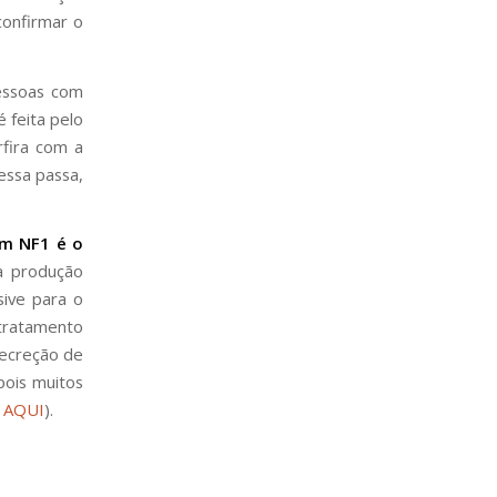
onfirmar o
essoas com
 feita pelo
rfira com a
essa passa,
m NF1 é o
 a produção
sive para o
 tratamento
secreção de
pois muitos
 AQUI
).