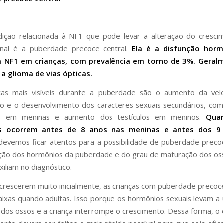
dição relacionada à NF1 que pode levar a alteração do cresci
final é a puberdade precoce central.
Ela é a disfunção hor
NF1 em crianças, com prevalência em torno de 3%. Geral
a glioma de vias ópticas.
as mais visíveis durante a puberdade são o aumento da vel
o e o desenvolvimento dos caracteres sexuais secundários, c
 em meninas e aumento dos testículos em meninos.
Qua
es ocorrem antes de 8 anos nas meninas e antes dos 9
 devemos ficar atentos para a possibilidade de puberdade prec
ação dos hormônios da puberdade e do grau de maturação dos o
xiliam no diagnóstico.
crescerem muito inicialmente, as crianças com puberdade preco
aixas quando adultas. Isso porque os hormônios sexuais levam a
dos ossos e a criança interrompe o crescimento. Dessa forma, o 
ento devem ser feitos o mais rápido possível para que seja efica