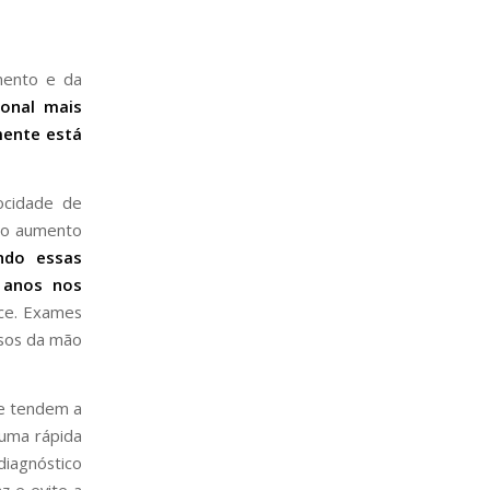
mento e da
monal mais
mente está
ocidade de
omo aumento
ndo essas
 anos nos
oce. Exames
ssos da mão
ce tendem a
 uma rápida
diagnóstico
z e evite a