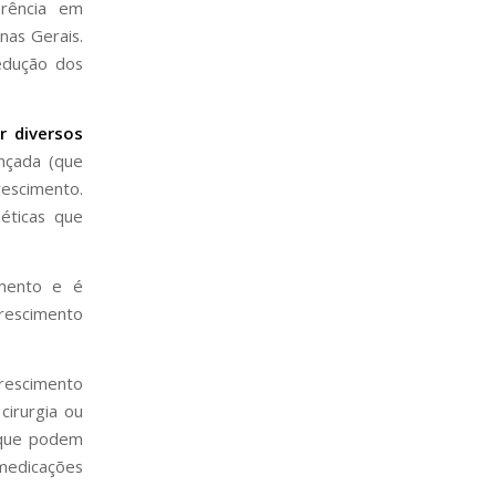
erência em
nas Gerais.
edução dos
r diversos
nçada (que
escimento.
éticas que
imento e é
crescimento
rescimento
cirurgia ou
s que podem
medicações