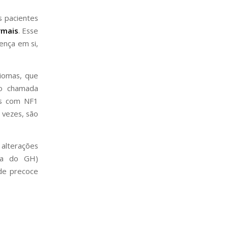
 pacientes
rmais
. Esse
ença em si,
iomas, que
ro chamada
as com NF1
 vezes, são
alterações
cia do GH)
de precoce