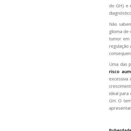
do GH) e 
diagnóstico
Não sabem
glioma de 
tumor em s
regulação 
consequen
Uma das p
risco au
excessiva 
cresciment
ideal para
GH. O temp
apresentam
Puberdade