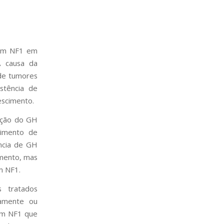
com NF1 em
A causa da
 de tumores
stência de
escimento.
ição do GH
cimento de
ncia de GH
mento, mas
m NF1.
 tratados
iamente ou
com NF1 que