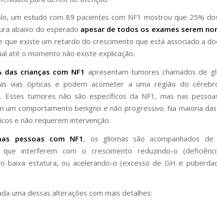
lo, um estudo com 89 pacientes com NF1 mostrou que 25% dos
tura abaixo do esperado
apesar de todos os exames serem no
e que existe um retardo do crescimento que está associado a do
ual até o momento não existe explicação.
% das crianças com NF1
apresentam tumores chamados de gl
as vias ópticas e podem acometer a uma região do céreb
o. Esses tumores não são específicos da NF1, mas nas pesso
 um comportamento benigno e não progressivo. Na maioria das
icos e não requerem intervenção.
mas pessoas com NF1
, os gliomas são acompanhados de 
 que interferem com o crescimento reduzindo-o (deficiên
do baixa estatura, ou acelerando-o (excesso de GH e puberda
da uma dessas alterações com mais detalhes: