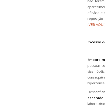
não foram
aparecimen
eficácia e
reposição
(
VER AQUI
Excesso d
Embora mu
pessoas co
vias ópt
consequê
hipertensã
Desconfi
esperado
laboratóri