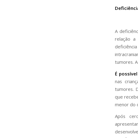
Deficiênc
A deficiê
relação a
deficiênci
intracran
tumores. A
É possíve
nas crian
tumores. 
que receb
menor do q
Após cer
apresenta
desenvolve