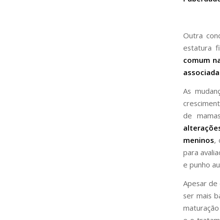
Outra con
estatura 
comum na 
associada 
As mudanç
cresciment
de mamas
alteraçõ
meninos
,
para avali
e punho au
Apesar de 
ser mais b
maturação 
e o tratam