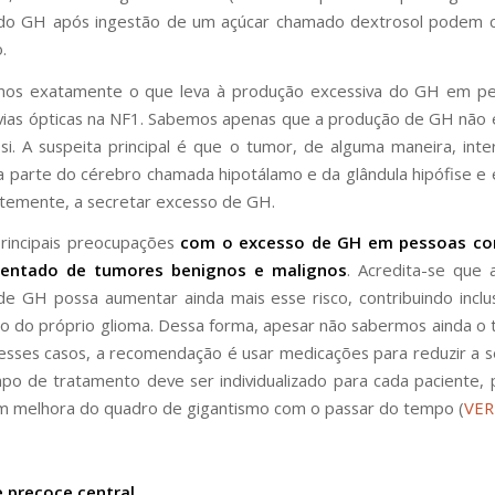
do GH após ingestão de um açúcar chamado dextrosol podem c
.
os exatamente o que leva à produção excessiva do GH em p
vias ópticas na NF1. Sabemos apenas que a produção de GH não é
i. A suspeita principal é que o tumor, de alguma maneira, inte
a parte do cérebro chamada hipotálamo e da glândula hipófise e 
temente, a secretar excesso de GH.
rincipais preocupações
com o excesso de GH em pessoas co
mentado de tumores benignos e malignos
. Acredita-se que
de GH possa aumentar ainda mais esse risco, contribuindo inclu
o do próprio glioma. Dessa forma, apesar não sabermos ainda o
 esses casos, a recomendação é usar medicações para reduzir a 
o de tratamento deve ser individualizado para cada paciente, 
 melhora do quadro de gigantismo com o passar do tempo (
VER
 precoce central