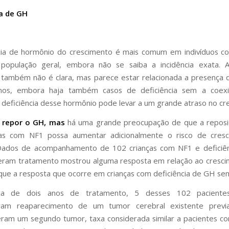
ia de GH
ncia de hormônio do crescimento é mais comum em indivíduos 
 população geral, embora não se saiba a incidência exata. 
a também não é clara, mas parece estar relacionada a presença
ianos, embora haja também casos de deficiência sem a coexi
 deficiência desse hormônio pode levar a um grande atraso no cr
l repor o GH, mas
há uma grande preocupação de que a repos
ças com NF1 possa aumentar adicionalmente o risco de cres
Dados de acompanhamento de 102 crianças com NF1 e deficiê
eram tratamento mostrou alguma resposta em relação ao cresci
ue a resposta que ocorre em crianças com deficiência de GH se
ca de dois anos de tratamento, 5 desses 102 pacientes
ram reaparecimento de um tumor cerebral existente prev
ram um segundo tumor, taxa considerada similar a pacientes 