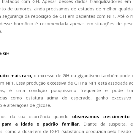
 tratados com GH. Apesar desses dados tranquilizadores em 
to de tumores, ainda precisamos de estudos de melhor qualid
 a segurança da reposição de GH em pacientes com NF1. Até o
 desse hormônio é recomendada apenas em situações de pesqui
).
e GH
ito mais raro,
o excesso de GH ou gigantismo também pode 
m NF1. Essa produção excessiva de GH na NF1 está associada a
icas, é uma condição pouquíssimo frequente e pode traz
ncias como estatura acima do esperado, ganho excessivo
o e alterações de glicose.
amos da sua ocorrência quando
observamos crescimento
 para a idade e padrão familiar.
Diante da suspeita, 
os, como a dosagem de IGF1 (substância produzida pelo fígado