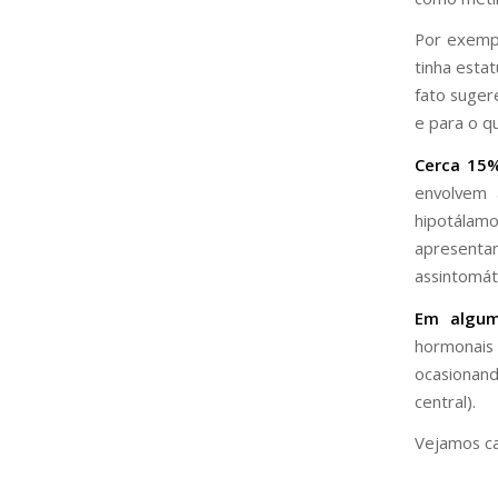
Por exemp
tinha esta
fato suger
e para o q
Cerca 15
envolvem 
hipotálam
apresentam
assintomát
Em algu
hormonais
ocasionan
central).
Vejamos ca