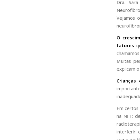
Dra. Sara
Neurofibro
Vejamos o
neurofibro
O crescim
fatores
qu
chamamos 
Muitas pe
explicam o
Crianças
importante
inadequado
Em certos
na NF1: de
radioterap
interferi
como metil