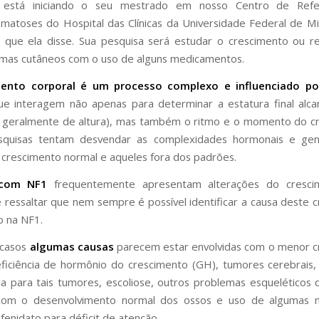
 está iniciando o seu mestrado em nosso Centro de Ref
matoses do Hospital das Clínicas da Universidade Federal de Mi
 que ela disse. Sua pesquisa será estudar o crescimento ou r
mas cutâneos com o uso de alguns medicamentos.
ento corporal é um processo complexo e influenciado po
e interagem não apenas para determinar a estatura final alca
geralmente de altura), mas também o ritmo e o momento do cr
squisas tentam desvendar as complexidades hormonais e gen
 crescimento normal e aqueles fora dos padrões.
 com NF1
frequentemente apresentam alterações do cresc
 ressaltar que nem sempre é possível identificar a causa deste 
 na NF1.
 casos
algumas causas
parecem estar envolvidas com o menor c
ficiência de hormônio do crescimento (GH), tumores cerebrais, 
ia para tais tumores, escoliose, outros problemas esquelético
r com o desenvolvimento normal dos ossos e uso de algumas 
fenidato para déficit de atenção.