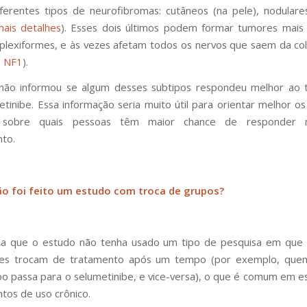
ferentes tipos de neurofibromas: cutâneos (na pele), nodulare
mais detalhes
). Esses dois últimos podem formar tumores mais
lexiformes, e às vezes afetam todos os nervos que saem da col
a NF1
).
não informou se algum desses subtipos respondeu melhor ao 
tinibe. Essa informação seria muito útil para orientar melhor o
s sobre quais pessoas têm maior chance de responder 
to.
ão foi feito um estudo com troca de grupos?
a que o estudo não tenha usado um tipo de pesquisa em qu
ntes trocam de tratamento após um tempo (por exemplo, qu
o passa para o selumetinibe, e vice-versa), o que é comum em 
tos de uso crônico.