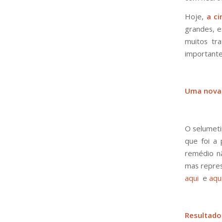
Hoje,
a c
grandes, es
muitos tr
importante
Uma nova 
O selumet
que foi a
remédio nã
mas repres
aqui
e
aqu
Resultado