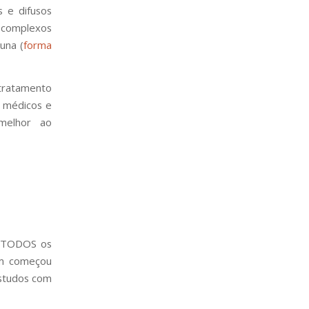
s e difusos
 complexos
una (
forma
tratamento
s médicos e
melhor ao
e TODOS os
em começou
estudos com