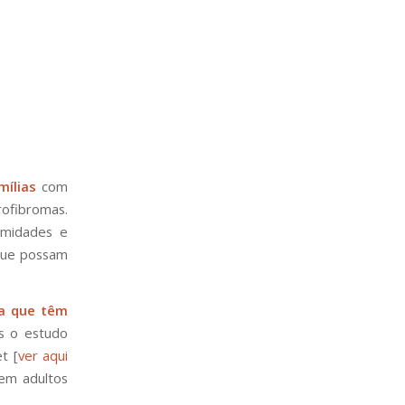
ílias
com
ofibromas.
rmidades e
 que possam
a que têm
os o estudo
et
[
ver aqui
 em adultos