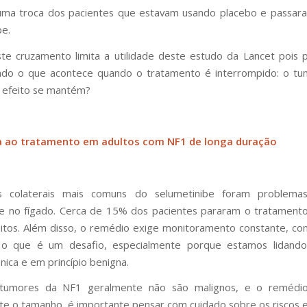
uma troca dos pacientes que estavam usando placebo e passara
be.
ste cruzamento limita a utilidade deste estudo da Lancet pois
ndo o que acontece quando o tratamento é interrompido: o tu
 efeito se mantém?
a ao tratamento em adultos com NF1 de longa duração
s colaterais mais comuns do selumetinibe foram problema
s e no fígado. Cerca de 15% dos pacientes pararam o tratament
itos. Além disso, o remédio exige monitoramento constante, 
, o que é um desafio, especialmente porque estamos lidan
nica e em princípio benigna.
umores da NF1 geralmente não são malignos, e o remédi
te o tamanho, é importante pensar com cuidado sobre os riscos e