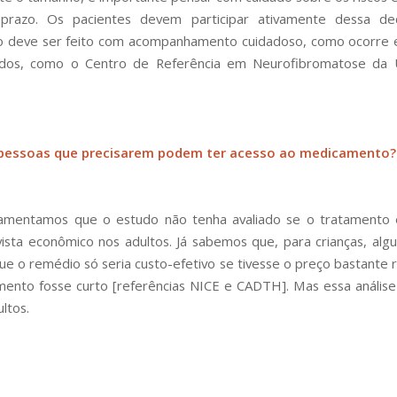
prazo. Os pacientes devem participar ativamente dessa de
o deve ser feito com acompanhamento cuidadoso, como ocorre 
zados, como o Centro de Referência em Neurofibromatose da
pessoas que precisarem podem ter acesso ao medicamento
mentamos que o estudo não tenha avaliado se o tratamento é
ista econômico nos adultos. Já sabemos que, para crianças, alg
e o remédio só seria custo-efetivo se tivesse o preço bastante 
mento fosse curto [referências NICE e CADTH]. Mas essa análise 
ltos.
o