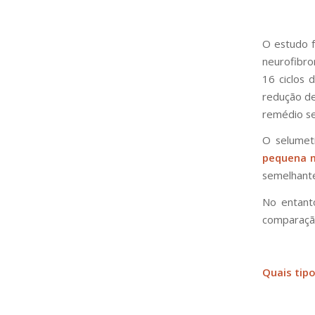
O estudo f
neurofibro
16 ciclos 
redução d
remédio se
O selumet
pequena m
semelhant
No entant
comparaçã
Quais tip