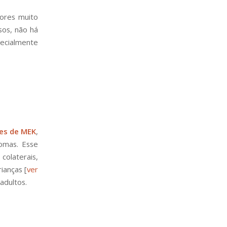
ores muito
asos, não há
ecialmente
res de MEK
,
omas. Esse
colaterais,
ianças [
ver
adultos.