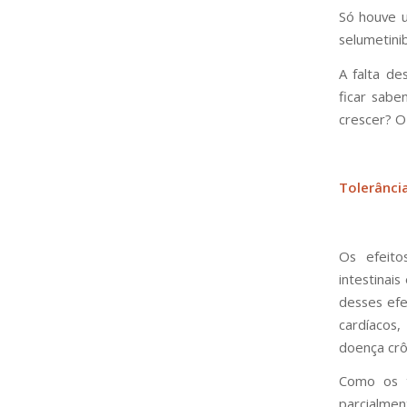
Só houve 
selumetini
A falta de
ficar sabe
crescer? O
Tolerânci
Os efeito
intestinai
desses efe
cardíacos
doença crô
Como os t
parcialmen