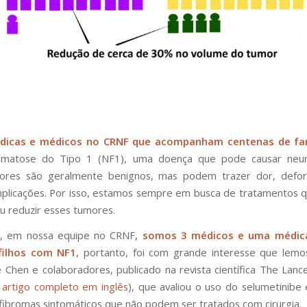
dicas e médicos no CRNF que acompanham centenas de fam
omatose do Tipo 1 (NF1), uma doença que pode causar neur
ores são geralmente benignos, mas podem trazer dor, defo
plicações. Por isso, estamos sempre em busca de tratamentos
ou reduzir esses tumores.
o, em nossa equipe no CRNF
, somos 3 médicos e uma médic
 filhos com NF1
, portanto, foi com grande interesse que lem
 Chen e colaboradores, publicado na revista científica
The Lanc
o artigo completo em inglês
), que avaliou o uso do selumetinibe
ibromas sintomáticos que não podem ser tratados com cirurgia.