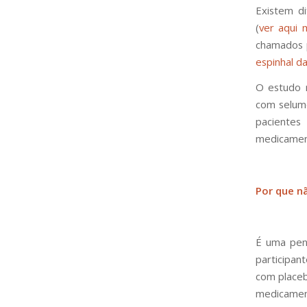
Existem di
(
ver aqui 
chamados p
espinhal d
O estudo 
com selume
paciente
medicamen
Por que n
É uma pen
participa
com placeb
medicamen