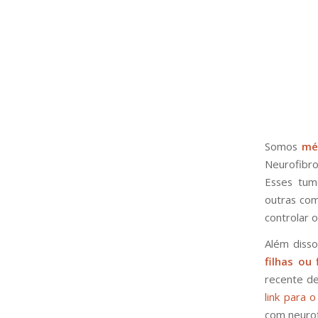
Somos
mé
Neurofibr
Esses tum
outras com
controlar 
Além diss
filhas ou
recente de
link para 
com neurof