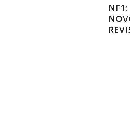
NF1
NOV
REVI