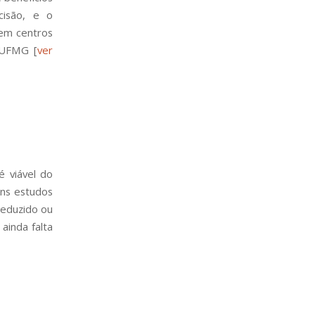
cisão, e o
em centros
 UFMG [
ver
?
 viável do
uns estudos
reduzido ou
ainda falta