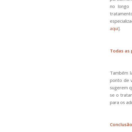
no longo 
tratament
especiali
aqui
].
Todas as 
Também la
ponto de v
sugerem qu
se o trata
para os adu
Conclusã