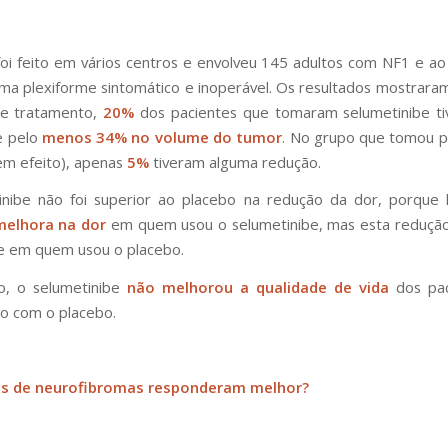
oi feito em vários centros e envolveu 145 adultos com NF1 e 
ma plexiforme sintomático e inoperável. Os resultados mostrara
de tratamento,
20%
dos pacientes que tomaram selumetinibe t
e pelo
menos 34% no volume do tumor
. No grupo que tomou p
m efeito), apenas
5%
tiveram alguma redução.
inibe não foi superior ao placebo na redução da dor, porque
elhora na dor
em quem usou o selumetinibe, mas esta redução
e em quem usou o placebo.
o, o selumetinibe
não melhorou a qualidade de vida
dos pac
o com o placebo.
os de neurofibromas responderam melhor?