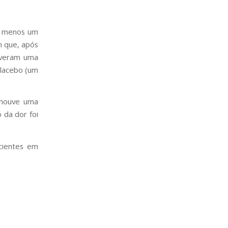
ao menos um
m que, após
iveram uma
lacebo (um
 houve uma
 da dor foi
ientes em