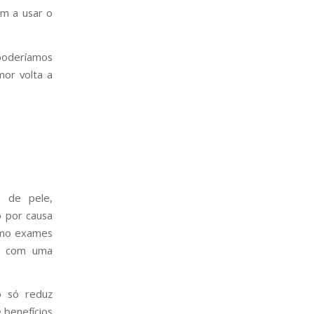
m a usar o
 poderíamos
mor volta a
s de pele,
o por causa
como exames
do com uma
o só reduz
 benefícios