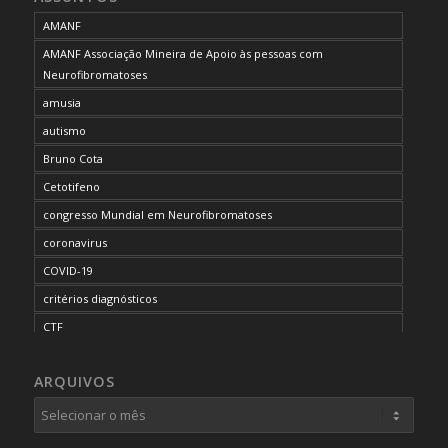
AMANF
AMANF Associação Mineira de Apoio às pessoas com
Neurofibromatoses
amusia
autismo
Bruno Cota
Cetotifeno
congresso Mundial em Neurofibromatoses
coronavirus
COVID-19
critérios diagnósticos
CTF
curso de capacitação
ARQUIVOS
desordem do processamento auditivo
diagnóstico
dificuldades cognitivas