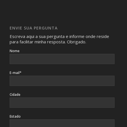
com isso.
Imagens somente serão publicadas se forem
absolutamente necessárias para o interesse coletivo e,
caso sejam fotos de pessoas, não poderão permitir a
ENVIE SUA PERGUNTA
identificação da pessoa fotografada.
Escreva aqui a sua pergunta e informe onde reside
para facilitar minha resposta. Obrigado.
Nome
E-mail*
Cidade
Estado