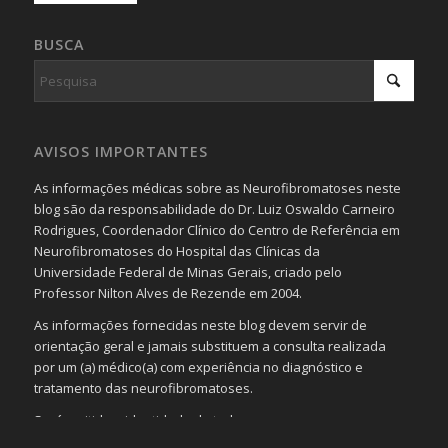
BUSCA
AVISOS IMPORTANTES
As informações médicas sobre as Neurofibromatoses neste
blog são da responsabilidade do Dr. Luiz Oswaldo Carneiro
Rodrigues, Coordenador Clínico do Centro de Referência em
Neurofibromatoses do Hospital das Clínicas da
Universidade Federal de Minas Gerais, criado pelo
Professor Nilton Alves de Rezende em 2004.
As informações fornecidas neste blog devem servir de
orientação geral e jamais substituem a consulta realizada
por um (a) médico(a) com experiência no diagnóstico e
tratamento das neurofibromatoses.
Será omitida a identidade de todas as pessoas que
realizam as perguntas, mesmo que elas não se importem