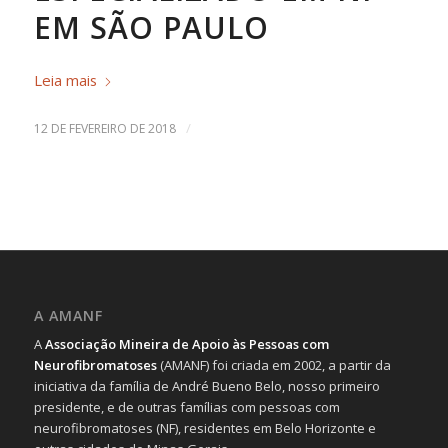
EM SÃO PAULO
Leia mais
/
12 DE FEVEREIRO DE 2018
A AMANF
A
Associação Mineira de Apoio às Pessoas com
Neurofibromatoses
(AMANF) foi criada em 2002, a partir da
iniciativa da família de André Bueno Belo, nosso primeiro
presidente, e de outras famílias com pessoas com
neurofibromatoses (NF), residentes em Belo Horizonte e