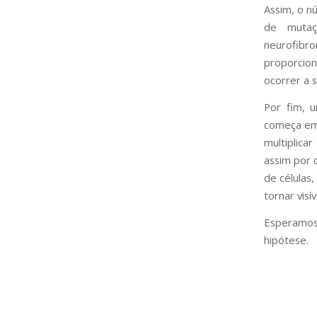
Assim, o 
de mutaç
neurofib
proporcio
ocorrer a 
Por fim, 
começa em 
multiplica
assim por d
de células
tornar vis
Esperamos
hipótese.