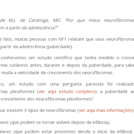
 de M.J. de Caratinga, MG: “Por que meus neurofibromas
 a partir da adolescência?”
e fato, muitas pessoas com NF1 relatam que seus neurofibrom
 partir da adolescência (puberdade).
 conhecemos um estudo científico que tenha medido o cresc
omas cutâneos antes, durante e depois da puberdade, para sab
muda a velocidade de crescimento dos neurofibromas.
to, um estudo com uma pergunta parecida foi realiza
omas plexiformes (
ver aqui estudo completo
): a puberdade ad
crescimento dos neurofibromas plexiformes?
e existem 3 tipos de neurofibromas (
ver aqui mais informações
)
neos (que podem se tornar visíveis depois da infância),
lares (que podem estar presentes desde o início da infância