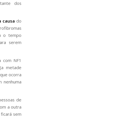
tante dos
a causa
do
rofibromas
om o tempo
para serem
oa com NF1
(a metade
 que ocorra
em nenhuma
pessoas de
com a outra
ficará sem