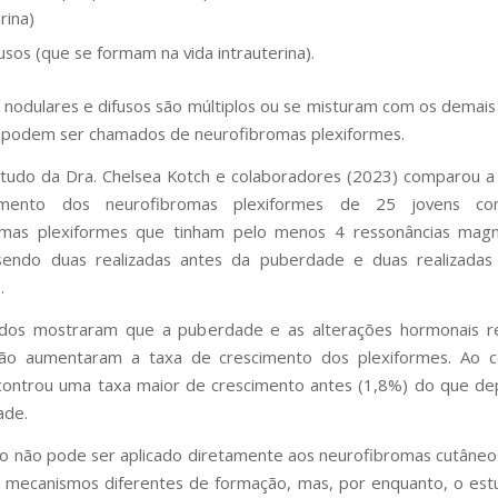
rina)
fusos (que se formam na vida intrauterina).
nodulares e difusos são múltiplos ou se misturam com os demais
 podem ser chamados de neurofibromas plexiformes.
tudo da Dra. Chelsea Kotch e colaboradores (2023) comparou a
imento dos neurofibromas plexiformes de 25 jovens 
omas plexiformes que tinham pelo menos 4 ressonâncias magn
sendo duas realizadas antes da puberdade e duas realizadas
.
ados mostraram que a puberdade e as alterações hormonais re
ão aumentaram a taxa de crescimento dos plexiformes. Ao co
ontrou uma taxa maior de crescimento antes (1,8%) do que de
ade.
o não pode ser aplicado diretamente aos neurofibromas cutâneos
 mecanismos diferentes de formação, mas, por enquanto, o est