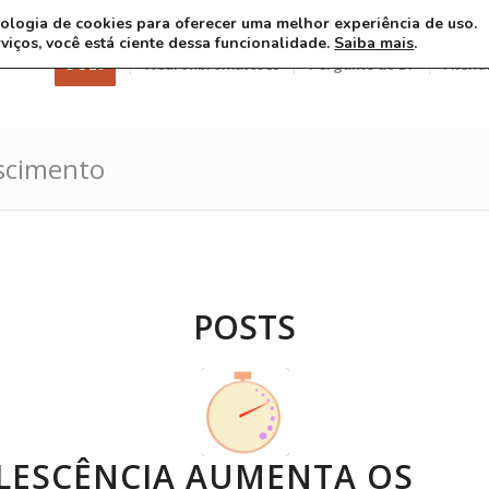
ecnologia de cookies para oferecer uma melhor experiência de uso.
rviços, você está ciente dessa funcionalidade.
Saiba mais
.
3 8 26
Neurofibromatoses
Pergunte ao Dr
Atend
escimento
POSTS
LESCÊNCIA AUMENTA OS