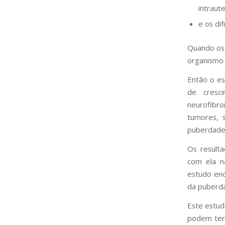
intraute
e os di
Quando os 
organismo
Então o es
de cresc
neurofibr
tumores, 
puberdade
Os result
com ela n
estudo enc
da puberd
Este estud
podem ter