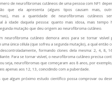
número de neurofibromas cutâneos de uma pessoa com NF1 depen
ão que ela apresenta (alguns tipos causam mais, out
romas), mas a quantidade de neurofibromas cutâneos se
nal à idade daquela pessoa: quanto mais idosa, mais tempo 
segunda mutação que deu origem ao neurofibroma cutâneo.
um neurofibroma cutâneo demora anos para se tornar visível 
uma única célula (que sofreu a segunda mutação), a qual então 
r descontroladamente, formando clones dela mesma: 2, 4, 8, 16
iante. Para se tornar visível, o neurofibroma cutâneo precisa con
, ou seja, neurofibromas que começaram aos 8 anos, por exempl
íveis apenas aos 12, 13, coincidindo com a puberdade.
 que algum próximo estudo científico possa comprovar ou desm