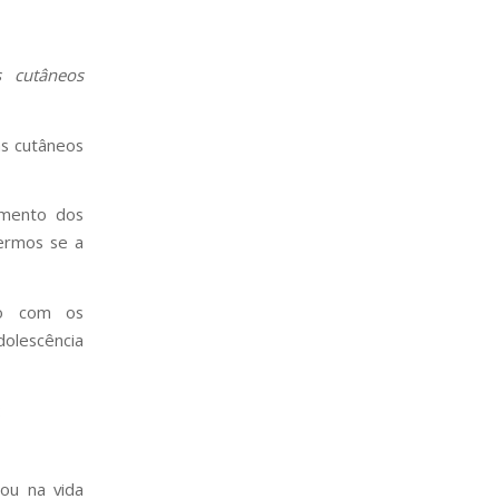
 cutâneos
as cutâneos
imento dos
ermos se a
do com os
olescência
:
 ou na vida