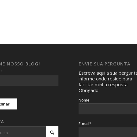
INE NOSSO BLOG!
ENVIE SUA PERGUNTA
*
l
Escreva aqui a sua pergunt
informe onde reside para
facilitar minha resposta.
Obrigado.
Nome
CA
E-mail*