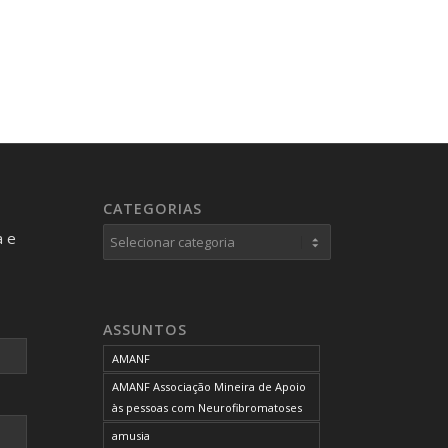
CATEGORIAS
Categorias
a e
ASSUNTOS
AMANF
AMANF Associação Mineira de Apoio
às pessoas com Neurofibromatoses
amusia