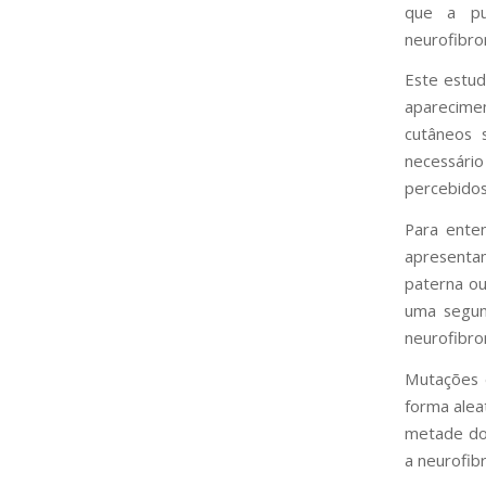
que a pu
neurofibro
Este estud
aparecime
cutâneos 
necessári
percebidos
Para ente
apresent
paterna ou
uma segun
neurofibro
Mutações 
forma alea
metade do
a neurofib