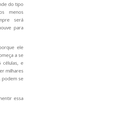
de do tipo
ros menos
mpre será
houve para
porque ele
começa a se
 células, e
ter milhares
o, podem se
entir essa