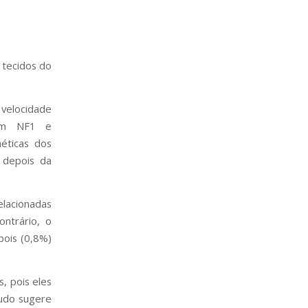
 tecidos do
 velocidade
com NF1 e
éticas dos
 depois da
lacionadas
ntrário, o
pois (0,8%)
, pois eles
udo sugere