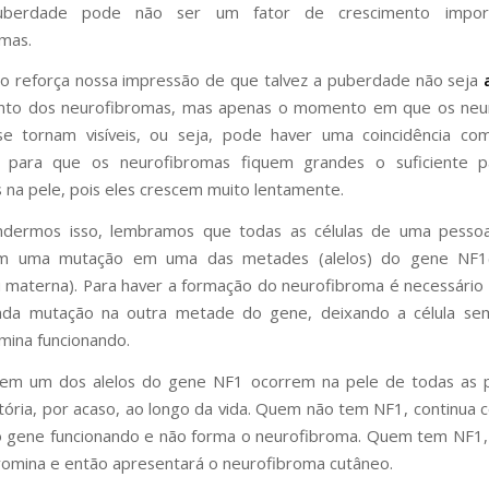
berdade pode não ser um fator de crescimento impor
mas.
o reforça nossa impressão de que talvez a puberdade não seja
nto dos neurofibromas, mas apenas o momento em que os neu
se tornam visíveis, ou seja, pode haver uma coincidência c
o para que os neurofibromas fiquem grandes o suficiente 
 na pele, pois eles crescem muito lentamente.
ndermos isso, lembramos que todas as células de uma pess
am uma mutação em uma das metades (alelos) do gene NF1
 materna). Para haver a formação do neurofibroma é necessário
da mutação na outra metade do gene, deixando a célula s
mina funcionando.
em um dos alelos do gene NF1 ocorrem na pele de todas as 
tória, por acaso, ao longo da vida. Quem não tem NF1, continua 
 gene funcionando e não forma o neurofibroma. Quem tem NF1, 
romina e então apresentará o neurofibroma cutâneo.