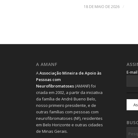
/
18 DE MAIO DE 2026
A AMANF
ASS
E-mai
A
Associação Mineira de Apoio às
Pessoas com
Neurofibromatoses
(AMANF) foi
criada em 2002, a partir da iniciativa
da família de André Bueno Belo,
nosso primeiro presidente, e de
outras famílias com pessoas com
neurofibromatoses (NF), residentes
BUS
em Belo Horizonte e outras cidades
de Minas Gerais.