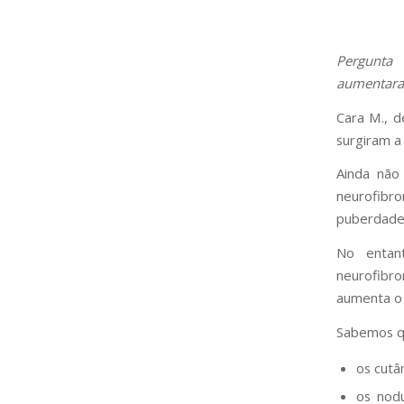
Pergunta
aumentaram
Cara M., d
surgiram a
Ainda não
neurofibr
puberdade 
No entan
neurofibr
aumenta o 
Sabemos qu
os cutâ
os nodu