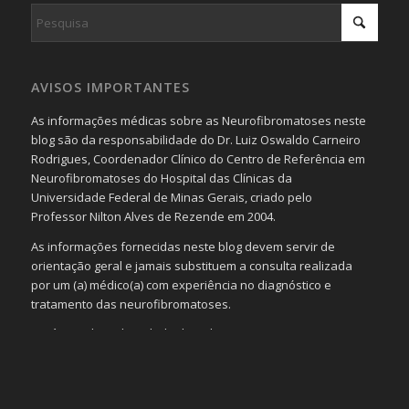
AVISOS IMPORTANTES
As informações médicas sobre as Neurofibromatoses neste
blog são da responsabilidade do Dr. Luiz Oswaldo Carneiro
Rodrigues, Coordenador Clínico do Centro de Referência em
Neurofibromatoses do Hospital das Clínicas da
Universidade Federal de Minas Gerais, criado pelo
Professor Nilton Alves de Rezende em 2004.
As informações fornecidas neste blog devem servir de
orientação geral e jamais substituem a consulta realizada
por um (a) médico(a) com experiência no diagnóstico e
tratamento das neurofibromatoses.
Será omitida a identidade de todas as pessoas que
realizam as perguntas, mesmo que elas não se importem
com isso.
Imagens somente serão publicadas se forem