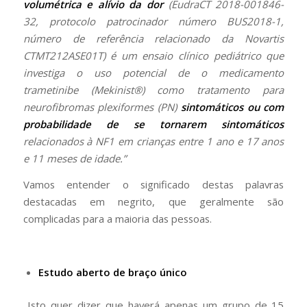
volumétrica e alívio da dor
(EudraCT 2018-001846-
32, protocolo patrocinador número BUS2018-1,
número de referência relacionado da Novartis
CTMT212ASE01T) é um ensaio clínico pediátrico que
investiga o uso potencial de o medicamento
trametinibe (Mekinist®) como tratamento para
neurofibromas plexiformes (PN)
sintomáticos ou com
probabilidade de se tornarem sintomáticos
relacionados à NF1 em crianças entre 1 ano e 17 anos
e 11 meses de idade.”
Vamos entender o significado destas palavras
destacadas em negrito, que geralmente são
complicadas para a maioria das pessoas.
Estudo aberto de braço único
Isto quer dizer que haverá apenas um grupo de 15