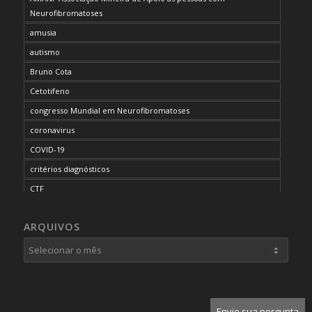
Neurofibromatoses
amusia
autismo
Bruno Cota
Cetotifeno
congresso Mundial em Neurofibromatoses
coronavirus
COVID-19
critérios diagnósticos
CTF
curso de capacitação
ARQUIVOS
desordem do processamento auditivo
diagnóstico
dificuldades cognitivas
dificuldades de aprendizado
doenças raras
Envie sua pergunta