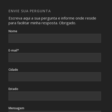
absolutamente necessárias para o interesse coletivo e,
caso sejam fotos de pessoas, não poderão permitir a
ENVIE SUA PERGUNTA
identificação da pessoa fotografada.
Escreva aqui a sua pergunta e informe onde reside
para facilitar minha resposta. Obrigado.
Nome
E-mail*
Cidade
Estado
Mensagem