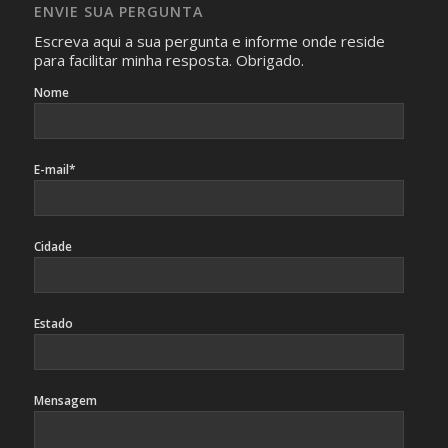
caso sejam fotos de pessoas, não poderão permitir a
ENVIE SUA PERGUNTA
identificação da pessoa fotografada.
Escreva aqui a sua pergunta e informe onde reside
para facilitar minha resposta. Obrigado.
Nome
E-mail*
Cidade
Estado
Mensagem