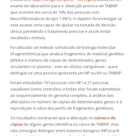
exame de laboratório para a detecção precoce de TMBNP
que ocorrem em cerca de 10% das pessoas com
Neurofibromatose do tipo 1 (NF1). O objetivo foi investigar se
este exame seria capaz de ajudar na tomada de decisão
clínica, permitindo o tratamento precoce e assim evitar
resultados mortais.
Foi utilizado um método sofisticado de biologia molecular
(
fragmentômica
) que analisa fragmentos do material genético
(DNA) e o número de cópias de determinados genes
circulantes no plasma – sem as células sanguíneas – para
distinguir se uma pessoa apresenta um NP ou NA ou TMBNP.
Foram estudadas 101 pessoas com NF1 e 21 pessoas
saudáveis (como controles), e todas elas foram submetidas
ao sequenciamento do genoma completo, à análise das
alterações no número de cópias de determinados genes e à
reprodução
in silico
dos perfis de fragmentos genéticos.
Os resultados mostraram que a alteração no
número de
cópias
de alguns genes identifica os casos de TMBNP, mas
não consegue distinguir entre tumores benignos (NP) e pré-