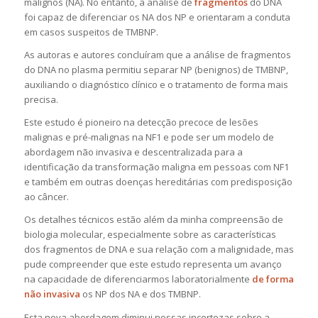
malignos (NA). No entanto, a análise de
fragmentos
do DNA
foi capaz de diferenciar os NA dos NP e orientaram a conduta
em casos suspeitos de TMBNP.
As autoras e autores concluíram que a análise de fragmentos
do DNA no plasma permitiu separar NP (benignos) de TMBNP,
auxiliando o diagnóstico clínico e o tratamento de forma mais
precisa.
Este estudo é pioneiro na detecção precoce de lesões
malignas e pré-malignas na NF1 e pode ser um modelo de
abordagem não invasiva e descentralizada para a
identificação da transformação maligna em pessoas com NF1
e também em outras doenças hereditárias com predisposição
ao câncer.
Os detalhes técnicos estão além da minha compreensão de
biologia molecular, especialmente sobre as características
dos fragmentos de DNA e sua relação com a malignidade, mas
pude compreender que este estudo representa um avanço
na capacidade de diferenciarmos laboratorialmente
de forma
não invasiva
os NP dos NA e dos TMBNP.
Esta nova abordagem diminui nossas incertezas sobre a