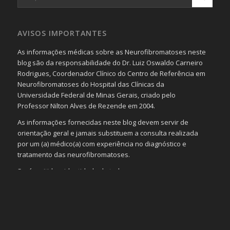
AVISOS IMPORTANTES
As informações médicas sobre as Neurofibromatoses neste
blog são da responsabilidade do Dr. Luiz Oswaldo Carneiro
Rodrigues, Coordenador Clínico do Centro de Referência em
Neurofibromatoses do Hospital das Clínicas da
Universidade Federal de Minas Gerais, criado pelo
Professor Nilton Alves de Rezende em 2004.
As informações fornecidas neste blog devem servir de
orientação geral e jamais substituem a consulta realizada
por um (a) médico(a) com experiência no diagnóstico e
tratamento das neurofibromatoses.
Será omitida a identidade de todas as pessoas que
realizam as perguntas, mesmo que elas não se importem
com isso.
Imagens somente serão publicadas se forem
absolutamente necessárias para o interesse coletivo e,