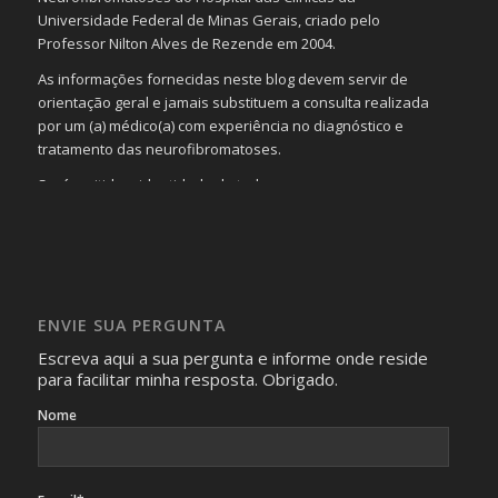
Universidade Federal de Minas Gerais, criado pelo
Professor Nilton Alves de Rezende em 2004.
As informações fornecidas neste blog devem servir de
orientação geral e jamais substituem a consulta realizada
por um (a) médico(a) com experiência no diagnóstico e
tratamento das neurofibromatoses.
Será omitida a identidade de todas as pessoas que
realizam as perguntas, mesmo que elas não se importem
com isso.
Imagens somente serão publicadas se forem
absolutamente necessárias para o interesse coletivo e,
caso sejam fotos de pessoas, não poderão permitir a
ENVIE SUA PERGUNTA
identificação da pessoa fotografada.
Escreva aqui a sua pergunta e informe onde reside
para facilitar minha resposta. Obrigado.
Nome