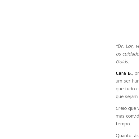
“Dr. Lor, v
os cuidado
Goiás.
Cara B
., 
um ser hum
que tudo c
que sejam f
Creio que 
mas convid
tempo.
Quanto às