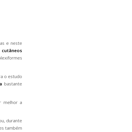
cas e neste
 cutâneos
plexiformes
ra o estudo
ja
bastante
r melhor a
u, durante
eres também