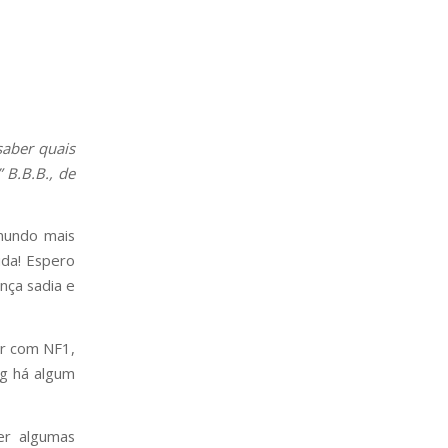
saber quais
 B.B.B., de
 mundo mais
ida! Espero
nça sadia e
er com NF1,
og há algum
er algumas