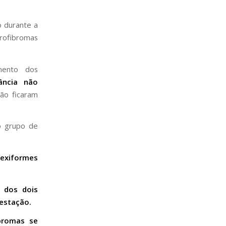
o durante a
ofibromas
mento dos
ncia não
ão ficaram
o grupo de
lexiformes
 dos dois
estação.
bromas se