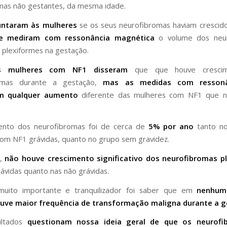
mas não gestantes, da mesma idade.
untaram às mulheres
se os seus neurofibromas haviam crescid
e mediram com ressonância magnética
o volume dos neur
 plexiformes na gestação.
s mulheres com NF1 disseram
que que houve cresci
romas durante a gestação,
mas as medidas com ressonâ
m qualquer aumento
diferente das mulheres com NF1 que n
ento dos neurofibromas foi de cerca de
5% por ano
tanto n
om NF1 grávidas, quanto no grupo sem gravidez.
o,
não houve crescimento significativo dos neurofibromas p
ávidas quanto nas não grávidas.
ito importante e tranquilizador foi saber que em
nenhum
uve maior frequência de transformação maligna durante a g
ultados
questionam nossa ideia geral de que os neurofi