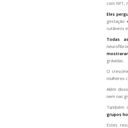
com NF1, 
Eles perg
gestação
cutâneos e
Todas a
neurofib
mostrara
grávidas.
O crescim
mulheres c
Além diss
nem nas gr
Também mu
grupos ho
Estes res