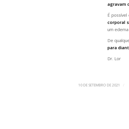
agravam d
É possível
corporal 
um edema (
De qualqu
para diant
Dr. Lor
/
10 DE SETEMBRO DE 2021