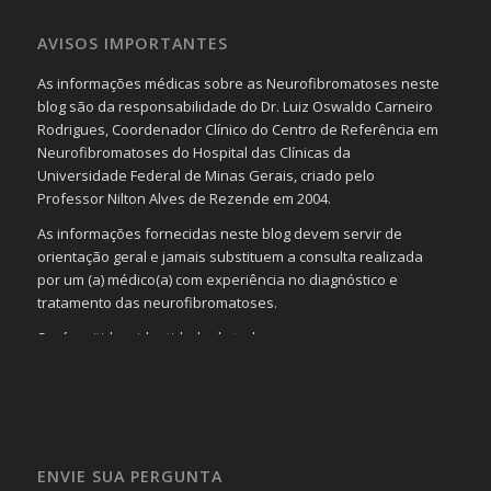
AVISOS IMPORTANTES
As informações médicas sobre as Neurofibromatoses neste
blog são da responsabilidade do Dr. Luiz Oswaldo Carneiro
Rodrigues, Coordenador Clínico do Centro de Referência em
Neurofibromatoses do Hospital das Clínicas da
Universidade Federal de Minas Gerais, criado pelo
Professor Nilton Alves de Rezende em 2004.
As informações fornecidas neste blog devem servir de
orientação geral e jamais substituem a consulta realizada
por um (a) médico(a) com experiência no diagnóstico e
tratamento das neurofibromatoses.
Será omitida a identidade de todas as pessoas que
realizam as perguntas, mesmo que elas não se importem
com isso.
Imagens somente serão publicadas se forem
absolutamente necessárias para o interesse coletivo e,
caso sejam fotos de pessoas, não poderão permitir a
ENVIE SUA PERGUNTA
identificação da pessoa fotografada.