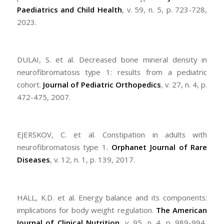
Paediatrics and Child Health
, v. 59, n. 5, p. 723-728,
2023.
DULAI, S. et al. Decreased bone mineral density in
neurofibromatosis type 1: results from a pediatric
cohort.
Journal of Pediatric Orthopedics
,
v. 27, n. 4, p.
472-475, 2007.
EJERSKOV, C. et al. Constipation in adults with
neurofibromatosis type 1.
Orphanet Journal of Rare
Diseases
, v. 12, n. 1, p. 139, 2017.
HALL, K.D. et al. Energy balance and its components:
implications for body weight regulation.
The American
Journal of Clinical Nutrition
, v. 95, n. 4, p. 989-994,