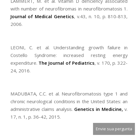
LAMMERT, M. et al. Vitamin D deficiency associated
with number of neurofibromas in neurofibromatosis 1.
Journal of Medical Genetics
, v.43, n. 10, p. 810-813,
2006.
LEONI, C. et al. Understanding growth failure in
Costello Syndrome: increased resting energy
expenditure.
The Journal of Pediatrics
, v. 170, p. 322-
24, 2016.
MADUBATA, C.C. et al. Neurofibromatosis type 1 and
chronic neurological conditions in the United States: an
administrative claims analysis.
Genetics in Medicine,
v.
17, n. 1, p. 36-42, 2015.
Envie sua pergunta