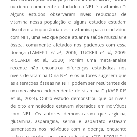
nutriente comumente estudado na NF1 é a vitamina D.
Alguns estudos observaram níveis reduzidos de
vitamina nessa população e alguns estudos estudam
discutem a importância dessa vitamina para o indivíduo
com NF1, uma vez que pode atuar na saúde muscular e
óssea, comumente afetados nos pacientes com essa
doença (LAMERT
et al
., 2006; TUCKER
et al
., 2009;
RICCARDI et al., 2020). Porém uma meta-análise
recente não encontrou diferenças estatísticas nos
níveis de vitamina D na NF1 e os autores sugerem que
as alterações ósseas na NF1 podem ser resultantes de
um mecanismo independente de vitamina D (KASPIRIS
et al., 2024). Outro estudo demonstrou que os níveis
de oito aminoácidos estavam alterados em indivíduos
com NF1. Os autores demonstraram que arginina,
glutamina, asparagina, serina e aspartato estavam
aumentados nos indivíduos com a doença, enquanto
cistina e prolina estavam reduzidos (OZ; KOYUNCU;