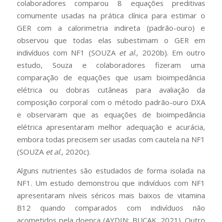
colaboradores comparou 8 equações preditivas
comumente usadas na prática clínica para estimar o
GER com a calorimetria indireta (padrão-ouro) e
observou que todas elas subestimam o GER em
indivíduos com NF1 (SOUZA
et al
., 2020b). Em outro
estudo, Souza e colaboradores fizeram uma
comparação de equações que usam bioimpedância
elétrica ou dobras cutâneas para avaliação da
composição corporal com o método padrão-ouro DXA
e observaram que as equações de bioimpedância
elétrica apresentaram melhor adequação e acurácia,
embora todas precisem ser usadas com cautela na NF1
(SOUZA
et al
., 2020c).
Alguns nutrientes são estudados de forma isolada na
NF1. Um estudo demonstrou que indivíduos com NF1
apresentaram níveis séricos mais baixos de vitamina
B12 quando comparados com indivíduos não
acometidos pela doença (AYDIN; BUCAK, 2021). Outro