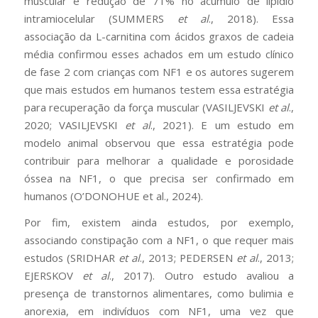
muscular e redução de 71% no acúmulo de lipídio
intramiocelular (SUMMERS
et al
., 2018). Essa
associação da L-carnitina com ácidos graxos de cadeia
média confirmou esses achados em um estudo clínico
de fase 2 com crianças com NF1 e os autores sugerem
que mais estudos em humanos testem essa estratégia
para recuperação da força muscular (VASILJEVSKI
et al
.,
2020; VASILJEVSKI
et al
., 2021). E um estudo em
modelo animal observou que essa estratégia pode
contribuir para melhorar a qualidade e porosidade
óssea na NF1, o que precisa ser confirmado em
humanos (O’DONOHUE et al., 2024).
Por fim, existem ainda estudos, por exemplo,
associando constipação com a NF1, o que requer mais
estudos (SRIDHAR
et al
., 2013; PEDERSEN
et al
., 2013;
EJERSKOV
et al
., 2017). Outro estudo avaliou a
presença de transtornos alimentares, como bulimia e
anorexia, em indivíduos com NF1, uma vez que