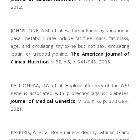
2012.
JOHNSTONE, A.M. et al. Factors influencing variation in
basal metabolic rate include fat-free mass, fat mass,
age, and circulating thyroxine but not sex, circulating
leptin, or triiodothyronine.
The American Journal of
Clinical Nutrition
, v. 82, n.5, p. 941-948, 2005.
KALLIONPÄÄ, R.A. et al. Haploinsufficiency of the
NF1
gene is associated with protection against diabetes.
Journal
of Medical Genetics
, v. 58, n. 6, p. 378-384,
2021.
KASPIRIS, A. et al. Bone mineral density, vitamin D and
osseous metabolism indices in neurofibromatosis type