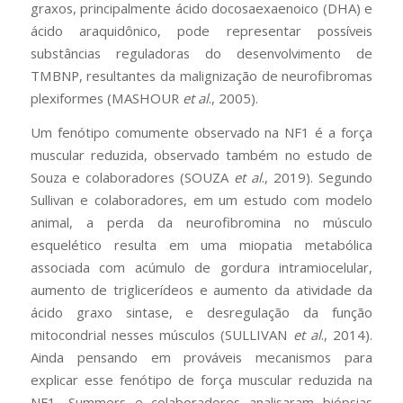
graxos, principalmente ácido docosaexaenoico (DHA) e
ácido araquidônico, pode representar possíveis
substâncias reguladoras do desenvolvimento de
TMBNP, resultantes da malignização de neurofibromas
plexiformes (MASHOUR
et al
., 2005).
Um fenótipo comumente observado na NF1 é a força
muscular reduzida, observado também no estudo de
Souza e colaboradores (SOUZA
et al
., 2019). Segundo
Sullivan e colaboradores, em um estudo com modelo
animal, a perda da neurofibromina no músculo
esquelético resulta em uma miopatia metabólica
associada com acúmulo de gordura intramiocelular,
aumento de triglicerídeos e aumento da atividade da
ácido graxo sintase, e desregulação da função
mitocondrial nesses músculos (SULLIVAN
et al
., 2014).
Ainda pensando em prováveis mecanismos para
explicar esse fenótipo de força muscular reduzida na
NF1, Summers e colaboradores analisaram biópsias