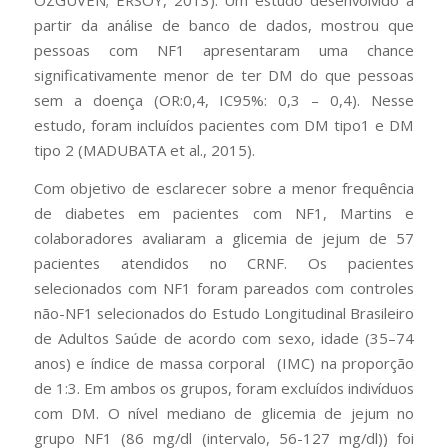
OZGUVEN; ERSOY, 2013). Um estudo desenvolvido a
partir da análise de banco de dados, mostrou que
pessoas com NF1 apresentaram uma chance
significativamente menor de ter DM do que pessoas
sem a doença (OR:0,4, IC95%: 0,3 – 0,4). Nesse
estudo, foram incluídos pacientes com DM tipo1 e DM
tipo 2 (MADUBATA et al., 2015).
Com objetivo de esclarecer sobre a menor frequência
de diabetes em pacientes com NF1, Martins e
colaboradores avaliaram a glicemia de jejum de 57
pacientes atendidos no CRNF. Os pacientes
selecionados com NF1 foram pareados com controles
não-NF1 selecionados do Estudo Longitudinal Brasileiro
de Adultos Saúde de acordo com sexo, idade (35–74
anos) e índice de massa corporal (IMC) na proporção
de 1:3. Em ambos os grupos, foram excluídos indivíduos
com DM. O nível mediano de glicemia de jejum no
grupo NF1 (86 mg/dl (intervalo, 56-127 mg/dl)) foi