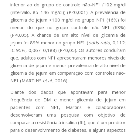
inferior ao do grupo de controle não-NF1 (102 mg/dl
(intervalo, 85–146 mg/dl)) (P<0,001). A prevalência de
glicemia de jejum >100 mg/dl no grupo NF1 (16%) foi
menor do que no grupo controle não-NF1 (63%)
(P<0,05). A chance de um alto nível de glicemia de
jejum foi 89% menor no grupo NF1 (
odds ratio
, 0,112;
IC 95%, 0,067–0,188) (P<0,05). Os autores concluíram
que, adultos com NF1 apresentaram menores níveis de
glicemia de jejum e menor prevalência de alto nível de
glicemia de jejum em comparação com controles não-
NF1 (MARTINS
et al
., 2016).
Diante dos dados que apontavam para menor
frequência de DM e menor glicemia de jejum em
pacientes com NF1, Martins e colaboradores
desenvolveram uma pesquisa com objetivo de
comparar a resistência à insulina (RI), que é um preditor
para o desenvolvimento de diabetes, e alguns aspectos