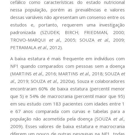
cefálico como características do estado nutricional
nessa população, porém as prevalências e valores
dessas variáveis não apresentam um consenso entre os
estudos e, portanto, requerem uma investigação
padronizada (SZUDEK; BIRCH; FRIEDMAN, 2000;
TROVO-MARQUI
et al
., 2005; SOUZA
et al
., 2009;
PETRAMALA
et al
., 2012).
A baixa estatura é mais frequente em indivíduos com
NF1 quando comparados com pessoas sem a doença
(MARTINS
et al
., 2016; MARTINS
et al
., 2018; SOUZA
et
al
., 2019; SOUZA
et al
., 2020a). Souza e colaboradores
encontraram 60% de baixa estatura (percentil menor
que 5) e 54% de macrocrania (percentil maior que 95)
em seu estudo com 183 pacientes com idades entre 1
e 67 anos comparada com curvas e tabelas para a
população não acometida pela doença (SOUZA
et al
.,
2009). Esses valores de baixa estatura e macrocrania
diferem um pouco de outras pesquisas na NF1, todas