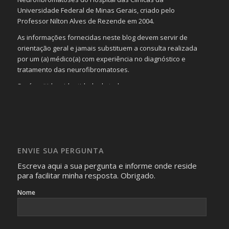
Universidade Federal de Minas Gerais, criado pelo
Professor Nilton Alves de Rezende em 2004.
As informações fornecidas neste blog devem servir de
orientação geral e jamais substituem a consulta realizada
por um (a) médico(a) com experiência no diagnóstico e
tratamento das neurofibromatoses.
Será omitida a identidade de todas as pessoas que
realizam as perguntas, mesmo que elas não se importem
com isso.
Imagens somente serão publicadas se forem
absolutamente necessárias para o interesse coletivo e,
caso sejam fotos de pessoas, não poderão permitir a
ENVIE SUA PERGUNTA
identificação da pessoa fotografada.
Escreva aqui a sua pergunta e informe onde reside
para facilitar minha resposta. Obrigado.
Nome