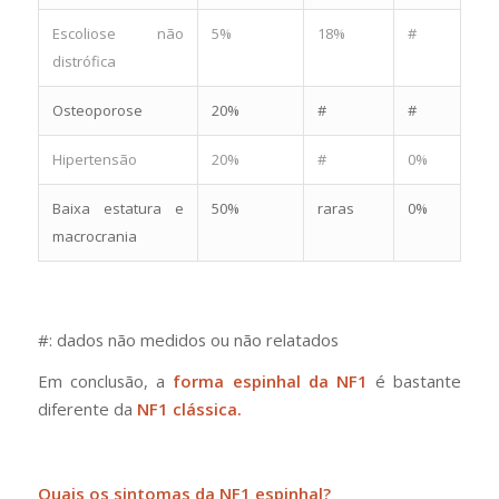
Escoliose não
5%
18%
#
distrófica
Osteoporose
20%
#
#
Hipertensão
20%
#
0%
Baixa estatura e
50%
raras
0%
macrocrania
#: dados não medidos ou não relatados
Em conclusão, a
forma espinhal da NF1
é bastante
diferente da
NF1 clássica.
Quais os sintomas da NF1 espinhal?