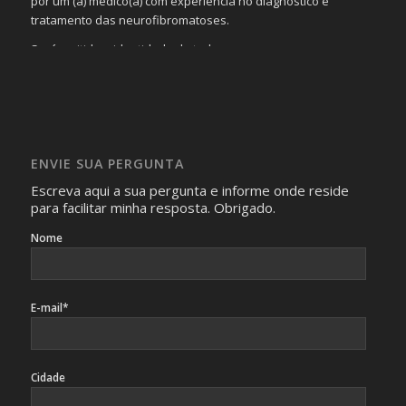
por um (a) médico(a) com experiência no diagnóstico e
tratamento das neurofibromatoses.
Será omitida a identidade de todas as pessoas que
realizam as perguntas, mesmo que elas não se importem
com isso.
Imagens somente serão publicadas se forem
absolutamente necessárias para o interesse coletivo e,
caso sejam fotos de pessoas, não poderão permitir a
ENVIE SUA PERGUNTA
identificação da pessoa fotografada.
Escreva aqui a sua pergunta e informe onde reside
para facilitar minha resposta. Obrigado.
Nome
E-mail*
Cidade