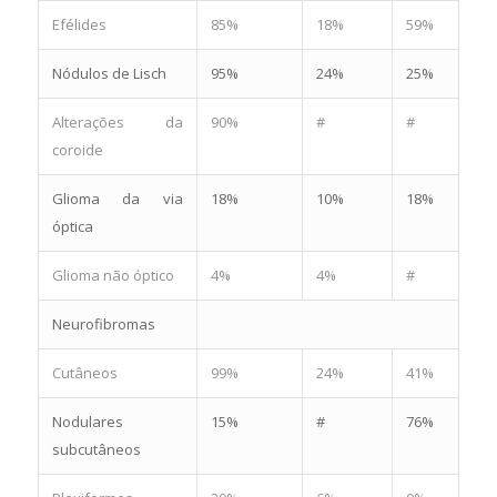
Efélides
85%
18%
59%
Nódulos de Lisch
95%
24%
25%
Alterações da
90%
#
#
coroide
Glioma da via
18%
10%
18%
óptica
Glioma não óptico
4%
4%
#
Neurofibromas
Cutâneos
99%
24%
41%
Nodulares
15%
#
76%
subcutâneos