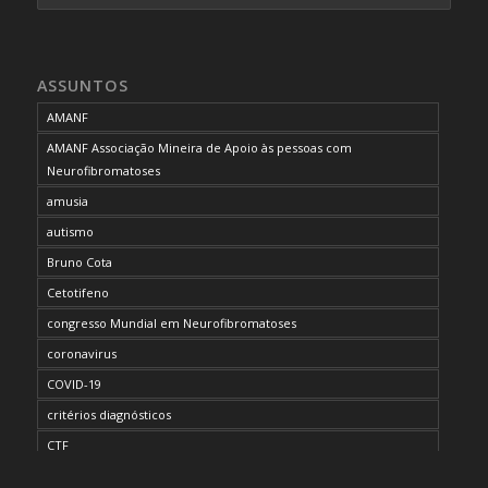
ASSUNTOS
AMANF
AMANF Associação Mineira de Apoio às pessoas com
Neurofibromatoses
amusia
autismo
Bruno Cota
Cetotifeno
congresso Mundial em Neurofibromatoses
coronavirus
COVID-19
critérios diagnósticos
CTF
curso de capacitação