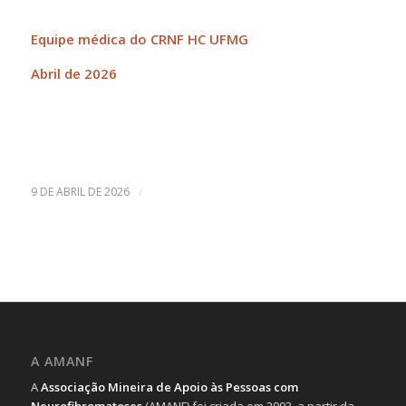
Equipe médica do CRNF HC UFMG
Abril de 2026
/
9 DE ABRIL DE 2026
A AMANF
A
Associação Mineira de Apoio às Pessoas com
Neurofibromatoses
(AMANF) foi criada em 2002, a partir da