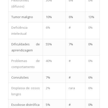
Plexiformes
30%
6%
0%
(difusos)
Tumor maligno
10%
6%
13%
Deficiência
6%
#
0%
intelectual
Dificuldades de
55%
7%
0%
aprendizagem
Problemas de
40%
#
0%
comportamento
Convulsões
7%
#
6%
Displasia de ossos
2%
rara
6%
longos
Escoliose distrófica
5%
#
0%