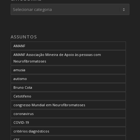
Categorias
ASSUNTOS
AMANF
AMANF Associação Mineira de Apoio às pessoas com
Neurofibromatoses
amusia
autismo
Bruno Cota
Cetotifeno
congresso Mundial em Neurofibromatoses
coronavirus
COVID-19
critérios diagnósticos
CTF