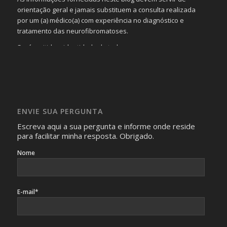
orientação geral e jamais substituem a consulta realizada
por um (a) médico(a) com experiência no diagnóstico e
tratamento das neurofibromatoses.
Será omitida a identidade de todas as pessoas que
realizam as perguntas, mesmo que elas não se importem
com isso.
Imagens somente serão publicadas se forem
absolutamente necessárias para o interesse coletivo e,
caso sejam fotos de pessoas, não poderão permitir a
ENVIE SUA PERGUNTA
identificação da pessoa fotografada.
Escreva aqui a sua pergunta e informe onde reside
para facilitar minha resposta. Obrigado.
Nome
E-mail*