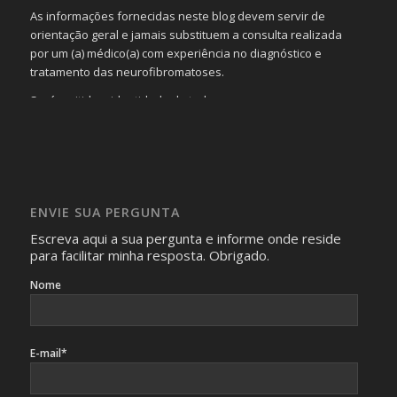
As informações fornecidas neste blog devem servir de
orientação geral e jamais substituem a consulta realizada
por um (a) médico(a) com experiência no diagnóstico e
tratamento das neurofibromatoses.
Será omitida a identidade de todas as pessoas que
realizam as perguntas, mesmo que elas não se importem
com isso.
Imagens somente serão publicadas se forem
absolutamente necessárias para o interesse coletivo e,
caso sejam fotos de pessoas, não poderão permitir a
ENVIE SUA PERGUNTA
identificação da pessoa fotografada.
Escreva aqui a sua pergunta e informe onde reside
para facilitar minha resposta. Obrigado.
Nome
E-mail*