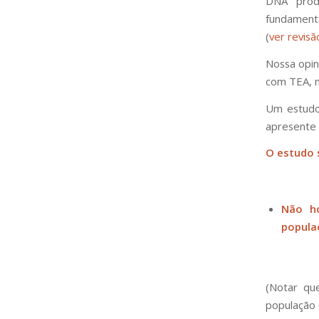
DNA produ
fundamenta
(
ver revis
Nossa opin
com TEA
,
Um estudo 
apresente l
O estudo 
Não h
popula
(Notar qu
população 