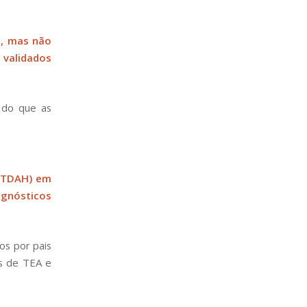
, mas não
 validados
 do que as
 (TDAH) em
agnósticos
os por pais
s de TEA e