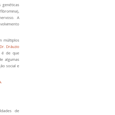
s genéticas
fibromina),
nervoso. A
volvimento
 múltiplos
Dr. Dráuzio
a é de que
de algumas
ão social e
A.
uldades de