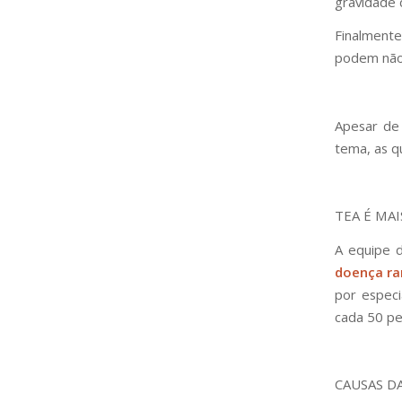
gravidade 
Finalmente
podem não 
Apesar de 
tema, as qu
TEA É MA
A equipe 
doença ra
por especi
cada 50 pe
CAUSAS DA