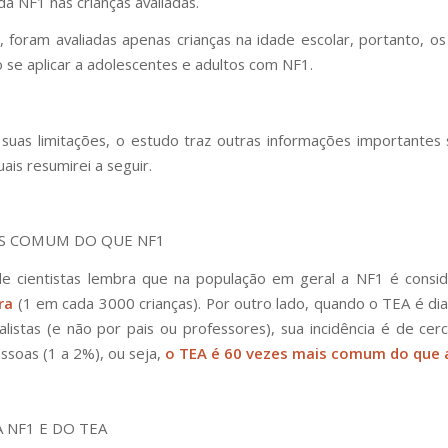
da NF1 nas crianças avaliadas.
, foram avaliadas apenas crianças na idade escolar, portanto, os
se aplicar a adolescentes e adultos com NF1.
suas limitações, o estudo traz outras informações importantes
ais resumirei a seguir.
IS COMUM DO QUE NF1
de cientistas lembra que na população em geral a NF1 é consi
ra
(1 em cada 3000 crianças). Por outro lado, quando o TEA é di
alistas (e não por pais ou professores), sua incidência é de ce
ssoas (1 a 2%), ou seja,
o TEA é 60 vezes mais comum do que 
 NF1 E DO TEA