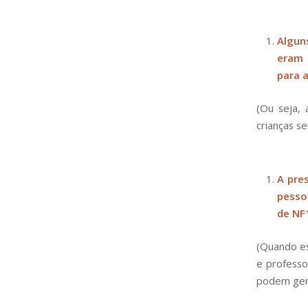
Algun
eram 
para 
(Ou seja,
crianças s
A pre
pesso
de NF
(Quando es
e profess
podem gera