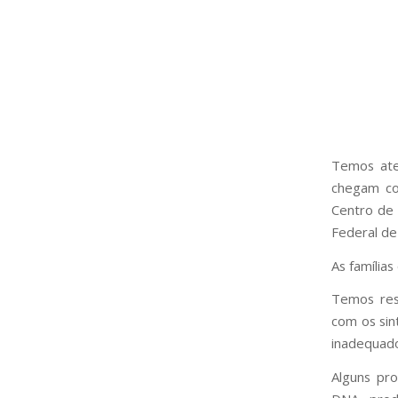
T
emos ate
chegam co
Centro de 
Federal de
As família
Temos res
com os sin
inadequado
Alguns pr