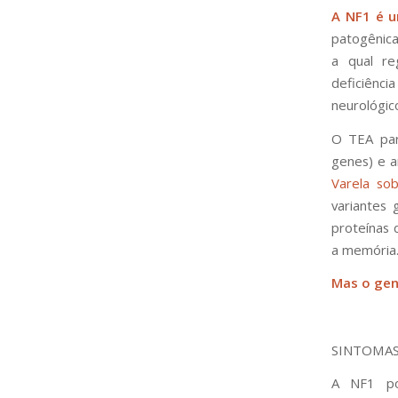
A NF1 é 
patogênica
a qual re
deficiênc
neurológic
O TEA par
genes) e a
Varela sob
variantes
proteínas 
a memória
Mas o gen
SINTOMAS
A NF1 pod