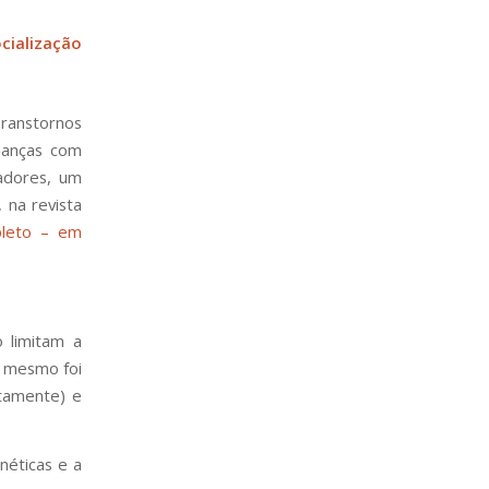
ialização
ranstornos
ianças com
adores, um
, na revista
pleto – em
o limitam a
o mesmo foi
tamente) e
néticas e a