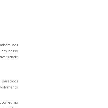
também nos
) em nosso
niversidade
 parecidos
nvolvimento
ocorreu no