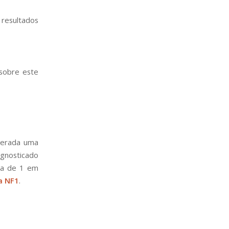
 resultados
 sobre este
derada uma
agnosticado
rca de 1 em
a NF1
.