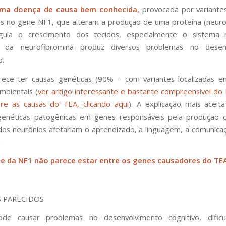
uma doença de causa bem conhecida,
provocada por variante
s no gene NF1, que alteram a produção de uma proteína (neuro
gula o crescimento dos tecidos, especialmente o sistema 
ia da neurofibromina produz diversos problemas no desen
o.
ece ter causas genéticas (90% – com variantes localizadas em
mbientais (
ver artigo interessante e bastante compreensível do 
re as causas do TEA, clicando aqui
).
A explicação mais aceit
 genéticas patogênicas em genes responsáveis pela produção 
dos neurônios afetariam o aprendizado, a linguagem, a comunicaç
.
e da NF1 não parece estar entre os genes causadores do TE
 PARECIDOS
e causar problemas no desenvolvimento cognitivo, dific