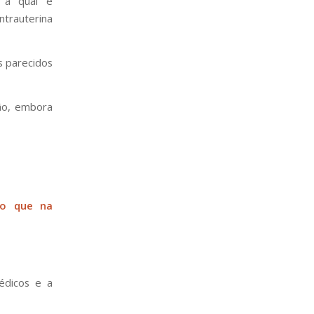
, a qual é
ntrauterina
 parecidos
ião, embora
do que na
édicos e a