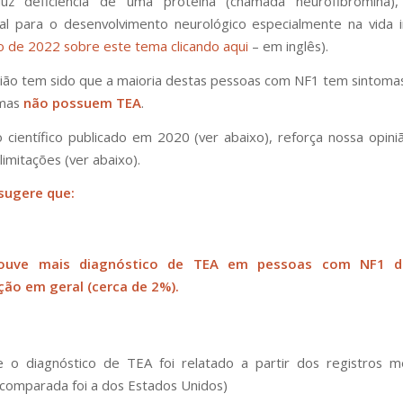
z deficiência de uma proteína (chamada neurofibromina)
l para o desenvolvimento neurológico especialmente na vida i
ão de 2022 sobre este tema clicando aqui
– em inglês).
ião tem sido que a maioria destas pessoas com
NF1 tem sintomas
 mas
não possuem TEA
.
científico publicado em 2020 (ver abaixo), reforça nossa opin
imitações (ver abaixo).
sugere que:
ouve mais diagnóstico de TEA em pessoas com NF1 
ção em geral (cerca de 2%).
e o diagnóstico de TEA foi relatado a partir dos registros m
comparada foi a dos Estados Unidos)