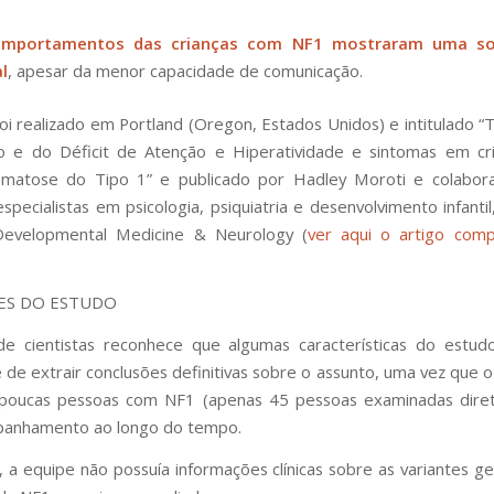
mportamentos das crianças com NF1 mostraram uma soc
l
, apesar da menor capacidade de comunicação.
oi realizado em Portland (Oregon, Estados Unidos) e intitulado “
T
o e do Déficit de Atenção e Hiperatividade e sintomas em cr
omatose do Tipo 1
” e publicado por Hadley Moroti e colabor
pecialistas em psicologia, psiquiatria e desenvolvimento infantil
a Developmental Medicine & Neurology (
ver aqui o artigo com
ES DO ESTUDO
e cientistas reconhece que algumas características do estud
 de extrair conclusões definitivas sobre o assunto, uma vez que 
 poucas pessoas com NF1 (apenas 45 pessoas examinadas dire
anhamento ao longo do tempo.
, a equipe não possuía informações clínicas sobre as variantes ge