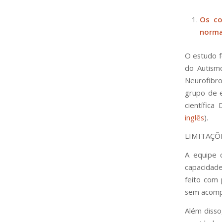
Os co
norma
O estudo f
do Autism
Neurofibr
grupo de es
científic
inglês
).
LIMITAÇÕ
A equipe d
capacidade
feito com
sem acomp
Além disso