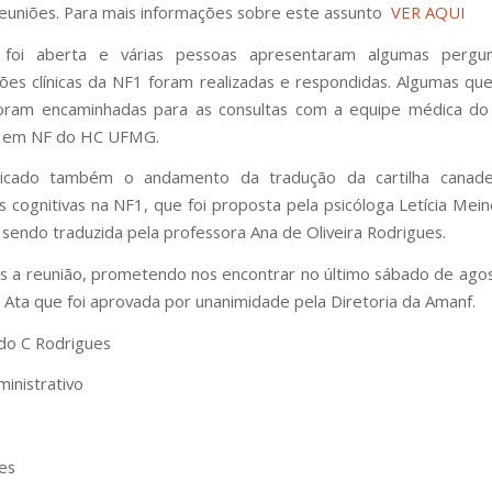
euniões. Para mais informações sobre este assunto
VER AQUI
 foi aberta e várias pessoas apresentaram algumas pergu
ões clínicas da NF1 foram realizadas e respondidas. Algumas qu
foram encaminhadas para as consultas com a equipe médica do
a em NF do HC UFMG.
icado também o andamento da tradução da cartilha canad
es cognitivas na NF1, que foi proposta pela psicóloga Letícia Mein
 sendo traduzida pela professora Ana de Oliveira Rodrigues.
 a reunião, prometendo nos encontrar no último sábado de agost
 Ata que foi aprovada por unanimidade pela Diretoria da Amanf.
do C Rodrigues
ministrativo
tes