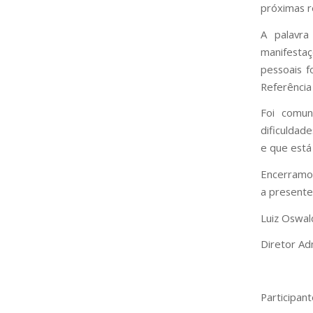
próximas r
A palavra
manifestaç
pessoais 
Referênci
Foi comun
dificuldad
e que está
Encerramos
a presente
Luiz Oswal
Diretor Ad
Participan