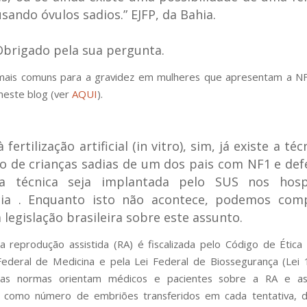
 usando óvulos sadios.”
EJFP, da Bahia.
Obrigado pela sua pergunta.
 mais comuns para a gravidez em mulheres que apresentam a NF
 neste blog (ver
AQUI
).
fertilização artificial (in vitro), sim, já existe a té
o de crianças sadias de um dos pais com NF1 e d
a técnica seja implantada pelo SUS nos hosp
cia . Enquanto isto não acontece, podemos com
 legislação brasileira sobre este assunto.
 a reprodução assistida (RA) é fiscalizada pelo Código de Étic
ederal de Medicina e pela Lei Federal de Biossegurança (Lei 
as normas orientam médicos e pacientes sobre a RA e a
s, como número de embriões transferidos em cada tentativa, 