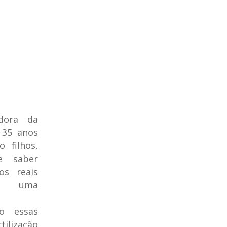
dora da
 35 anos
 filhos,
e saber
os reais
de uma
do essas
tilização