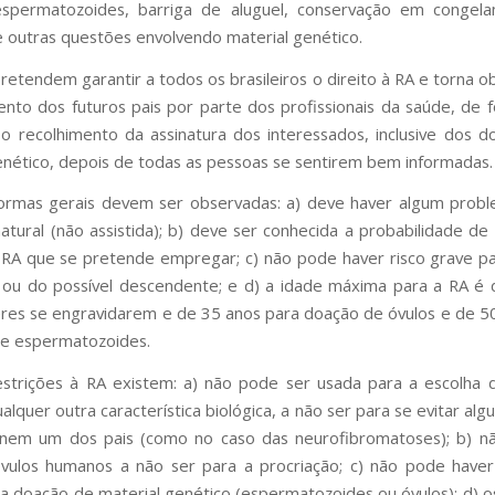
espermatozoides, barriga de aluguel, conservação em congel
 outras questões envolvendo material genético.
pretendem garantir a todos os brasileiros o direito à RA e torna o
ento dos futuros pais por parte dos profissionais da saúde, de f
 o recolhimento da assinatura dos interessados, inclusive dos 
enético, depois de todas as pessoas se sentirem bem informadas.
ormas gerais devem ser observadas: a) deve haver algum probl
atural (não assistida); b) deve ser conhecida a probabilidade de
 RA que se pretende empregar; c) não pode haver risco grave p
ou do possível descendente; e d) a idade máxima para a RA é
res se engravidarem e de 35 anos para doação de óvulos e de 5
de espermatozoides.
strições à RA existem: a) não pode ser usada para a escolha
alquer outra característica biológica, a não ser para se evitar al
 nem um dos pais (como no caso das neurofibromatoses); b) n
vulos humanos a não ser para a procriação; c) não pode have
a doação de material genético (espermatozoides ou óvulos); d) 