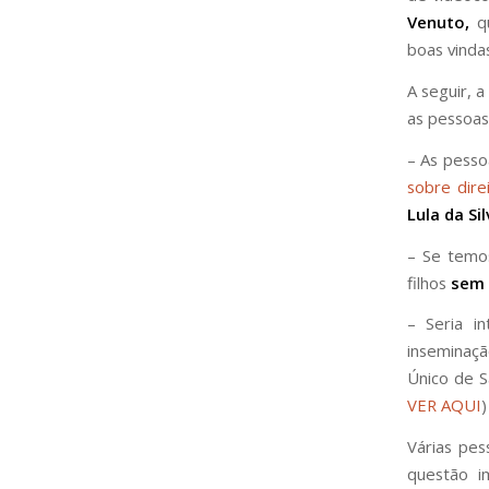
Venuto,
qu
boas vinda
A seguir, 
as pessoas
– As pesso
sobre dire
Lula da Si
– Se temos
filhos
sem 
– Seria i
inseminaçã
Único de S
VER AQUI
)
Várias pes
questão i