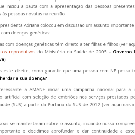
e iniciou a pauta com a apresentação das pessoas presentes
s às pessoas novatas na reunião.
a presidenta Adriana colocou em discussão um assunto importante
 com doenças genéticas:
as com doenças genéticas têm direito a ter filhas e filhos (ver aq
itos reprodutivos
do Ministério da Saúde de 2005 –
Governo L
lva
)
 este direito, como garantir que uma pessoa com NF possa te
herdar a sua doença?
nteressante a AMANF iniciar uma campanha nacional para a i
o artificial com seleção de embriões nos serviços prestados p
aúde (SUS) a partir da Portaria do SUS de 2012 (ver aqui mais 
soas se manifestaram sobre o assunto, iniciando nossa compre
mportante e decidimos aprofundar e dar continuidade a est