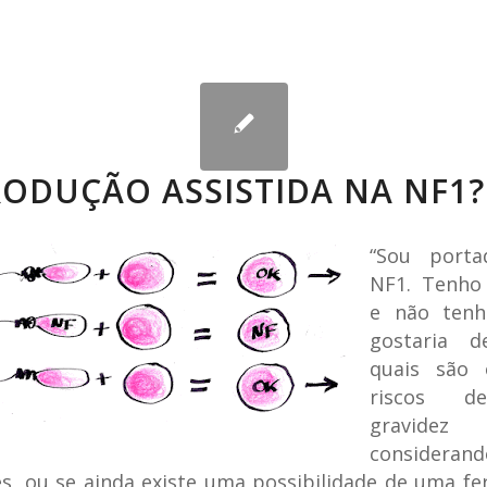
ODUÇÃO ASSISTIDA NA NF1?
“Sou porta
NF1. Tenho
e não tenho
gostaria d
quais são 
riscos 
gravidez
consideran
s, ou se ainda existe uma possibilidade de uma fer