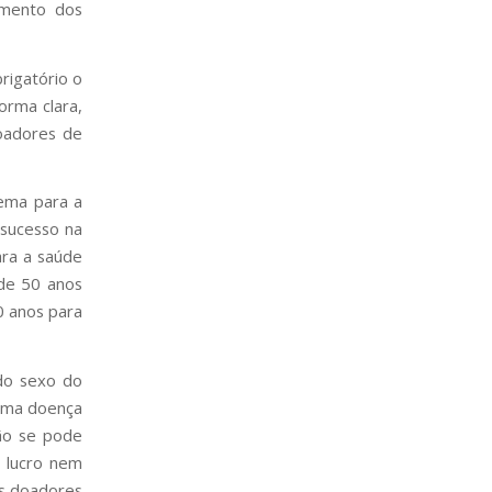
amento dos
brigatório o
orma clara,
doadores de
ema para a
 sucesso na
ara a saúde
 de 50 anos
0 anos para
 do sexo do
guma doença
ão se pode
r lucro nem
os doadores