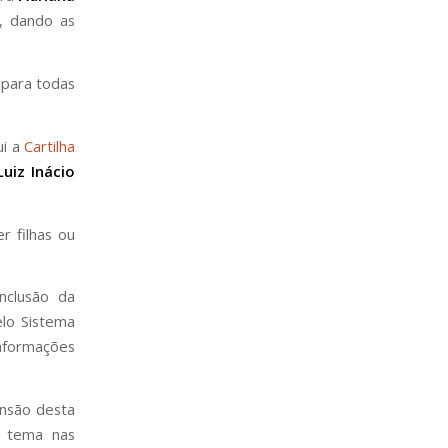
, dando as
 para todas
ui a
Cartilha
uiz Inácio
r filhas ou
nclusão da
elo Sistema
informações
ensão desta
e tema nas