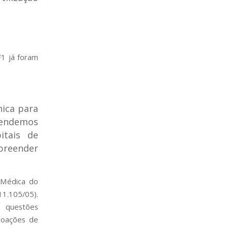
1 já foram
cnica para
efendemos
itais de
preender
a Médica do
11.105/05).
s questões
doações de