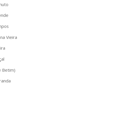
nuto
ende
mpos
na Vieira
ira
çal
e Betim)
randa