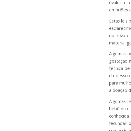
óvulos e 
embriões e
Estas leis 
esclarecim
objetiva e
material g
Algumas n
gestação n
técnica de
da pessoa 
para mulhe
a doação 
Algumas re
bebê ou qu
conhecida
fecundar ó
comércio n