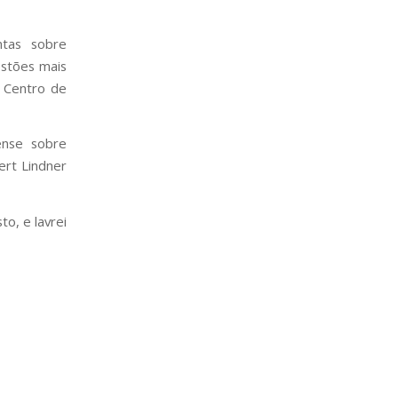
ntas sobre
estões mais
 Centro de
ense sobre
ert Lindner
o, e lavrei