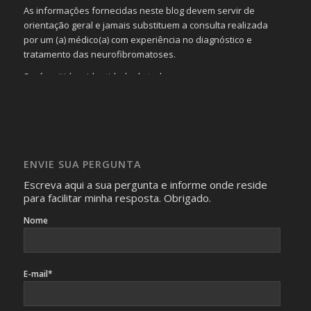
As informações fornecidas neste blog devem servir de
orientação geral e jamais substituem a consulta realizada
por um (a) médico(a) com experiência no diagnóstico e
tratamento das neurofibromatoses.
Será omitida a identidade de todas as pessoas que
realizam as perguntas, mesmo que elas não se importem
com isso.
Imagens somente serão publicadas se forem
absolutamente necessárias para o interesse coletivo e,
caso sejam fotos de pessoas, não poderão permitir a
ENVIE SUA PERGUNTA
identificação da pessoa fotografada.
Escreva aqui a sua pergunta e informe onde reside
para facilitar minha resposta. Obrigado.
Nome
E-mail*