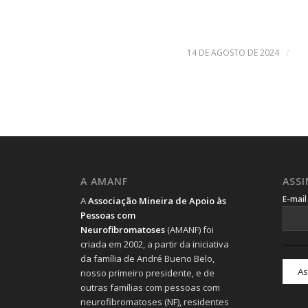
/
14 DE AGOSTO DE 2024
A AMANF
ASS
E-mai
A
Associação Mineira de Apoio às
Pessoas com
Neurofibromatoses
(AMANF) foi
criada em 2002, a partir da iniciativa
da família de André Bueno Belo,
nosso primeiro presidente, e de
outras famílias com pessoas com
neurofibromatoses (NF), residentes