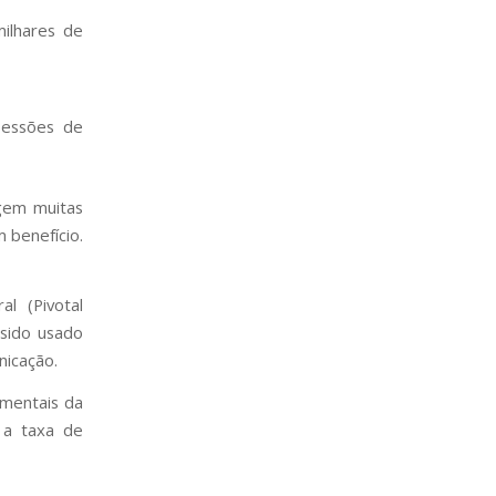
ilhares de
sessões de
gem muitas
 benefício.
l (Pivotal
sido usado
nicação.
mentais da
 a taxa de