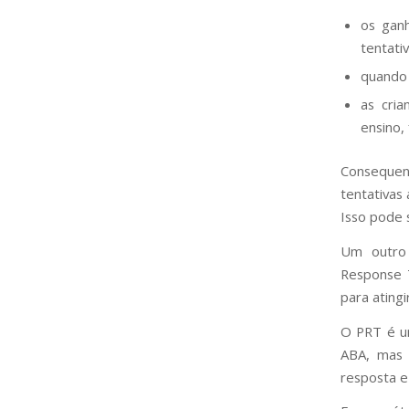
os gan
tentati
quando 
as cri
ensino,
Consequen
tentativas
Isso pode 
Um outro 
Response 
para atingi
O PRT é u
ABA, mas 
resposta e 