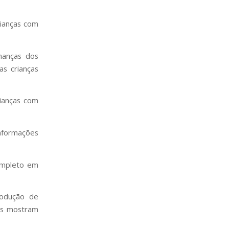
rianças com
hanças dos
s crianças
ianças com
nformações
completo em
rodução de
os mostram