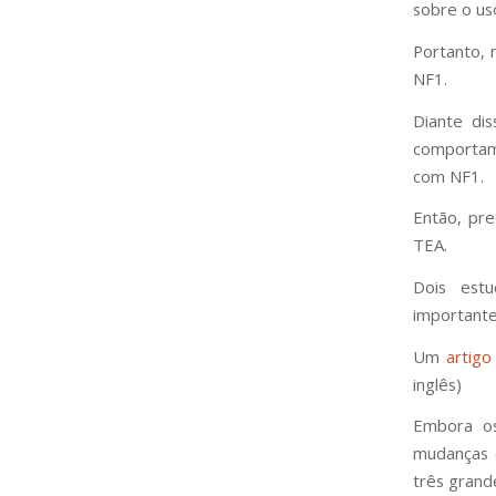
sobre o us
Portanto, 
NF1.
Diante di
comportam
com NF1.
Então, pr
TEA.
Dois estu
importante
Um
artig
inglês)
Embora os
mudanças 
três grand