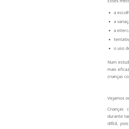
Esses méto
a escol
a varia
a inter
tentati
o uso d
Num estudo
mais efica
crianças c
Vejamos ou
Crianças
durante ta
difícil, p