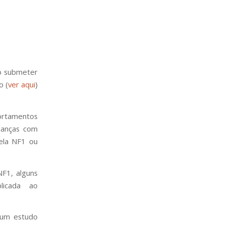
ão submeter
o (
ver aqui
)
ortamentos
ianças com
ela NF1 ou
NF1, alguns
licada ao
lgum estudo