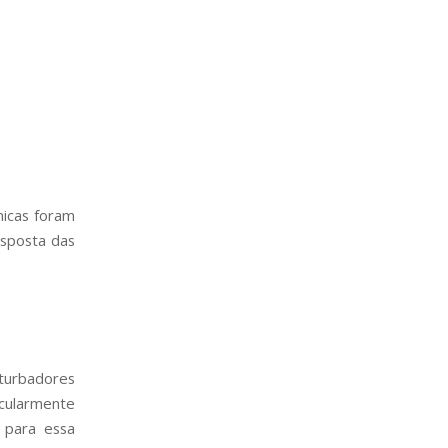
nicas foram
esposta das
urbadores
icularmente
s para essa