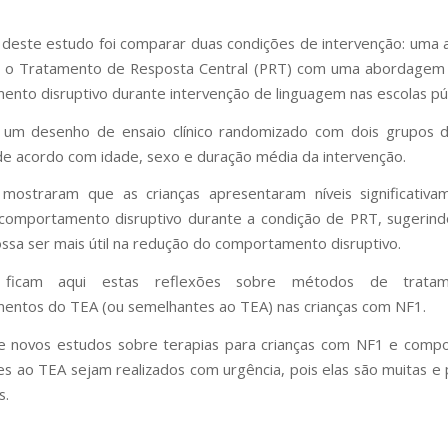
 deste estudo foi comparar duas condições de intervenção: um
ta, o Tratamento de Resposta Central (PRT) com uma abordagem
nto disruptivo durante intervenção de linguagem nas escolas púb
e um desenho de ensaio clínico randomizado com dois grupos d
e acordo com idade, sexo e duração média da intervenção.
mostraram que as crianças apresentaram níveis significativa
comportamento disruptivo durante a condição de PRT, sugerin
sa ser mais útil na redução do comportamento disruptivo.
, ficam aqui estas reflexões sobre métodos de trata
ntos do TEA (ou semelhantes ao TEA) nas crianças com NF1.
e novos estudos sobre terapias para crianças com NF1 e comp
s ao TEA sejam realizados com urgência, pois elas são muitas e
s.