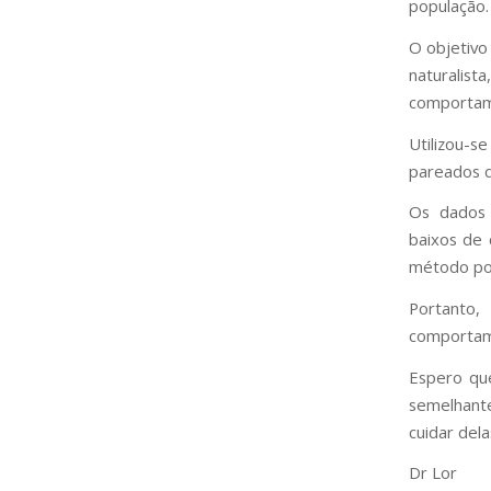
população.
O objetivo
naturalis
comportame
Utilizou-s
pareados d
Os dados 
baixos de 
método pos
Portanto
comportame
Espero qu
semelhante
cuidar dela
Dr Lor