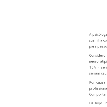
A psicólog
sua filha 
para pesso
Considero
neuro-atí
TEA – ser
seriam cau
Por causa 
profissi
Comportame
Fiz hoje u