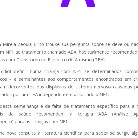
a Mirela Zeoula Brito trouxe sua pergunta sobre se deve ou n
com NF1 ao tratamento chamado ABA, habitualmente recomendad
as com Transtorno no Espectro do Autismo (TEA).
 difícil definir numa criança com NF1 se determinados comp
picos – e semelhantes aos comportamentos encontrados em cr
iam decorrentes das displasias do sistema nervoso causadas p
sados por um TEA independente e associado à NF1.
desta semelhança e da falta de tratamento específico para a 
onais da saúde recomendam a terapia ABA (Análise Ap
nto) para as crianças com NF1.
ma nova consulta à literatura científica para saber se surgiu a