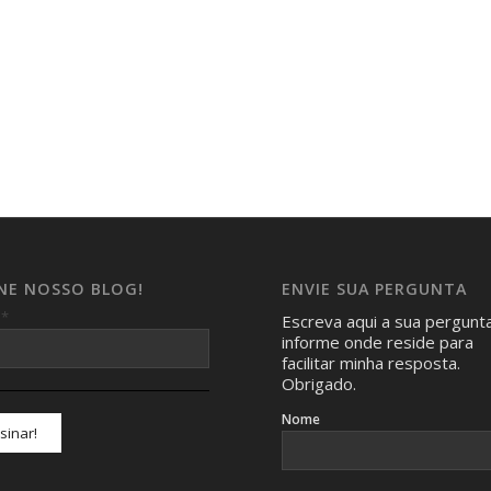
INE NOSSO BLOG!
ENVIE SUA PERGUNTA
*
l
Escreva aqui a sua pergunt
informe onde reside para
facilitar minha resposta.
Obrigado.
Nome