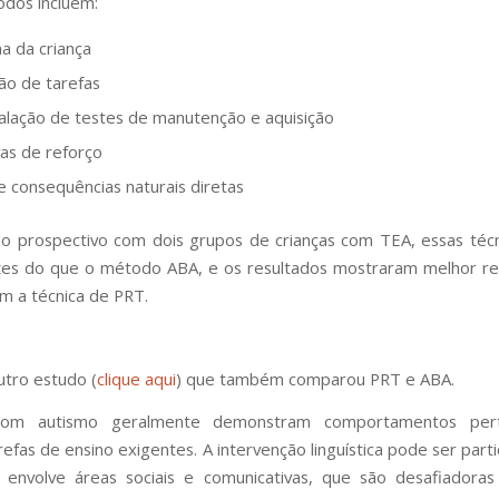
dos incluem:
ha da criança
ção de tarefas
calação de testes de manutenção e aquisição
vas de reforço
e consequências naturais diretas
 prospectivo com dois grupos de crianças com TEA, essas téc
zes do que o método ABA, e os resultados mostraram melhor r
om a técnica de PRT.
tro estudo (
clique aqui
) que também comparou PRT e ABA.
 com autismo geralmente demonstram comportamentos pert
refas de ensino exigentes. A intervenção linguística pode ser part
ois envolve áreas sociais e comunicativas, que são desafiadora