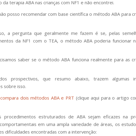
o da terapia ABA nas crianças com NF1 e não encontrei.
não posso recomendar com base científica o método ABA para c
sso, a pergunta que geralmente me fazem é se, pelas semel
entos da NF1 com o TEA, o método ABA poderia funcionar na
ecisamos saber se o método ABA funciona realmente para as cr
dos prospectivos, que resumo abaixo, trazem algumas i
s sobre isso.
o compara dois métodos ABA e PRT
(clique aqui para o artigo 
 procedimentos estruturados de ABA sejam eficazes na p
comportamentais em uma ampla variedade de áreas, os estud
es dificuldades encontradas com a intervenção: