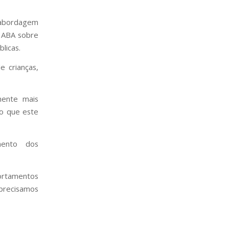
a abordagem
 ABA sobre
licas.
e crianças,
mente mais
do que este
mento dos
ortamentos
 precisamos