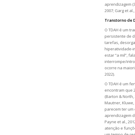
aprendizagem (3
2007; Garg et al.,
Transtorno de 
O TDAH é um tra
persistente de d
tarefas, desorga
hiperatividade-i
estar “a mil”, fa
interrompe/intr
ocorre na maiori
2022).
O TDAH é um fen
encontram que 2
(Barton & North, 
Mautner, Kluwe, 
parecem ter um 
aprendizagem do
Payne et al., 20
atenção e funçõ
um tempo de res