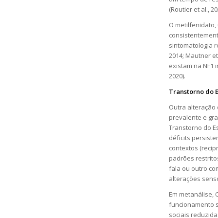
(Routier et al., 20
O metilfenidato
consistentemente
sintomatologia re
2014; Mautner et
existam na NF1 
2020).
Transtorno do E
Outra alteraçã
prevalente e gr
Transtorno do Esp
déficits persist
contextos (recip
padrões restrito
fala ou outro co
alterações senso
Em metanálise, 
funcionamento s
sociais reduzid