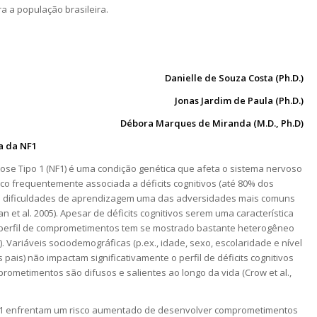
a a população brasileira.
Danielle de Souza Costa (Ph.D.)
Jonas Jardim de Paula (Ph.D.)
Débora Marques de Miranda (M.D., Ph.D)
a da NF1
ose Tipo 1 (NF1) é uma condição genética que afeta o sistema nervoso
rico frequentemente associada a déficits cognitivos (até 80% dos
s dificuldades de aprendizagem uma das adversidades mais comuns
 et al. 2005). Apesar de déficits cognitivos serem uma característica
 perfil de comprometimentos tem se mostrado bastante heterogêneo
2). Variáveis sociodemográficas (p.ex., idade, sexo, escolaridade e nível
pais) não impactam significativamente o perfil de déficits cognitivos
rometimentos são difusos e salientes ao longo da vida (Crow et al.,
1 enfrentam um risco aumentado de desenvolver comprometimentos