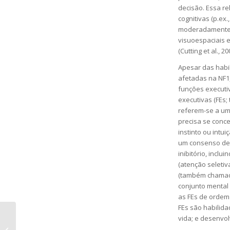
decisão. Essa r
cognitivas (p.ex.
moderadamente m
visuoespaciais 
(Cutting et al., 20
Apesar das habi
afetadas na NF1,
funções executi
executivas (FEs;
referem-se a um
precisa se conc
instinto ou intu
um consenso de q
inibitório, inclu
(atenção seletiva
(também chamada
conjunto mental 
as FEs de ordem
FEs são habilida
vida; e desenvol
Uma simples ação que salva a vida