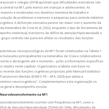
Beaussart e colegas (2018) apontam que dificuldades executivas são
ca central na NF1, pelo menos em crianças e adolescentes. As
o maiores e moderadas nos domínios memória de trabalho e
solução de problemas e menores e pequenas para controle inibitório
e cognitiva. A disfunção executiva parece ser maior com o aumento da
 da metanálise de Crow et al, 2022), enquanto o tipo de ferramenta de
penho intelectual, transtorno de déficit de atenção/hiperatividade e
 grupo controle não parecem afetar os resultados das funções
racterísticas neuropsicológicas da NF1 foram sintetizadas na Tabela 1.
ão baseados principalmente na metanálise de Crow e colaboradores
recente e abrangente até o momento – junto a informações específicas
os citados neste capítulo. Organizamos a tabela com base na
is recente das funções cognitivas propostas pelo Manual Estatístico-
 Transtornos Mentais (DSM-5-TR – APA, 2020) que adota a
omínios neurocognitivos”. Complementamos esta organização os
ncia geral e desempenho escolar.
 Neurodesenvolvimento na NF1
neurodesenvolvimento ocorrem com frequência na NF1, como o
ficit de Atenção/Hiperatividade (TDAH) (30–50%), dificuldades de