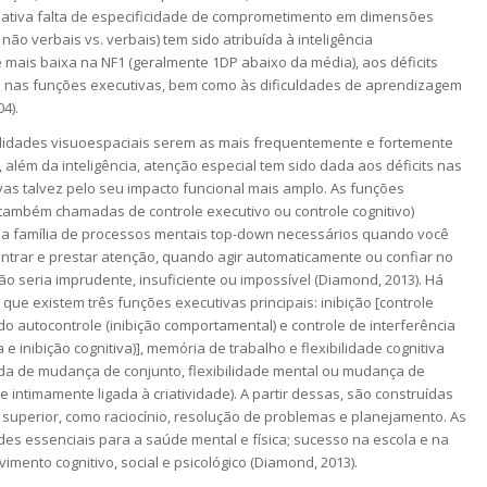
elativa falta de especificidade de comprometimento em dimensões
, não verbais vs. verbais) tem sido atribuída à inteligência
ais baixa na NF1 (geralmente 1DP abaixo da média), aos déficits
e nas funções executivas, bem como às dificuldades de aprendizagem
04).
lidades visuoespaciais serem as mais frequentemente e fortemente
 além da inteligência, atenção especial tem sido dada aos déficits nas
vas talvez pelo seu impacto funcional mais amplo. As funções
 também chamadas de controle executivo ou controle cognitivo)
a família de processos mentais top-down necessários quando você
entrar e prestar atenção, quando agir automaticamente ou confiar no
ição seria imprudente, insuficiente ou impossível (Diamond, 2013). Há
ue existem três funções executivas principais: inibição [controle
indo autocontrole (inibição comportamental) e controle de interferência
 e inibição cognitiva)], memória de trabalho e flexibilidade cognitiva
 de mudança de conjunto, flexibilidade mental ou mudança de
e intimamente ligada à criatividade). A partir dessas, são construídas
 superior, como raciocínio, resolução de problemas e planejamento. As
des essenciais para a saúde mental e física; sucesso na escola e na
vimento cognitivo, social e psicológico (Diamond, 2013).