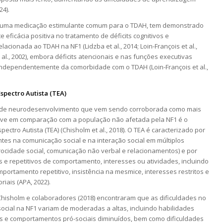
24).
, uma medicação estimulante comum para o TDAH, tem demonstrado
 eficácia positiva no tratamento de déficits cognitivos e
lacionada ao TDAH na NF1 (Lidzba et al., 2014; Loin-François et al.,
 al., 2002), embora déficits atencionais e nas funções executivas
independentemente da comorbidade com o TDAH (Loin-François et al.,
spectro Autista (TEA)
o de neurodesenvolvimento que vem sendo corroborada como mais
ave em comparação com a população não afetada pela NF1 é o
ectro Autista (TEA) (Chisholm et al., 2018). O TEA é caracterizado por
entes na comunicação social e na interação social em múltiplos
rocidade social, comunicação não verbal e relacionamentos) e por
s e repetitivos de comportamento, interesses ou atividades, incluindo
mportamento repetitivo, insistência na mesmice, interesses restritos e
riais (APA, 2022).
Chisholm e colaboradores (2018) encontraram que as dificuldades no
ocial na NF1 variam de moderadas a altas, incluindo habilidades
as e comportamentos pró-sociais diminuídos, bem como dificuldades