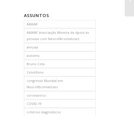
ASSUNTOS
AMANF
AMANF Associação Mineira de Apoio às
pessoas com Neurofibromatoses
amusia
autismo
Bruno Cota
Cetotifeno
congresso Mundial em
Neurofibromatoses
coronavirus
COVID-19
critérios diagnósticos
CTF
curso de capacitação