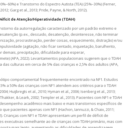
0%–60%) e Transtorno do Espectro Autista (TEA) (25%–30%) (Ferner,
 2012; Garg et al., 2013; Pride, Payne, & North, 2012).
Déficit de Atenção/Hiperatividade (TDAH)
nstorno da autorregulação caracterizado por um padrão extremo e
esatenção (p.ex., descuido, desatenção, desinteresse, não terminar
nização, procrastinação, perder coisas, esquecimento, distração) e/ou
mpulsividade (agitação, não ficar sentado, inquietação, barulhento,
lar demais, precipitação, dificuldade para esperar,
omete) (APA, 2022). Levantamentos populacionais sugerem que o TDAH
a das culturas em cerca de 5% das crianças e 2,5% dos adultos (APA,
ótipo comportamental frequentemente encontrado na NF1. Estudos
3% a 50% das crianças com NF1 atendem aos critérios para o TDAH
2004; Huijbregts et al., 2010; Hyman et al., 2006; Isenberg et al., 2013;
Thakker, & Leark, 2002; Templer et al., 2013). Pacientes com NF1 e TDAH
desempenho acadêmico mais baixo e mais transtornos específicos de
 que pacientes apenas com NF1 (Hachon, Iannuzzi, & Chaix, 2011;
12). Crianças com NF1 e TDAH apresentam um perfil de déficit de
es executivas semelhante ao de crianças com TDAH primário, mas com
posta mais lento, aumentando as dificuldades de aprendizagem