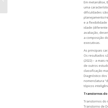
Em metanálise, 
de pessoas com NF1
uma característi
dificuldades sã
planejamento/re
e a flexibilidad
idade (diferente
avaliação, desem
a composição do
executivas.
As principais ca
Os resultados s
(2022) – a mais 
de outros estud
classificação ma
Diagnóstico dos
nomenclatura “d
tópicos inteligê
Transtornos do
Transtornos do 
Transtorno de Dé