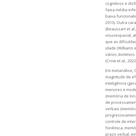
cognitivos e dis
faixa média-infer
baixa funcionali
2013). Outra ca
(Beaussart et al
visuoespacial, a
que as dificulda
idade (Williams 
vários domínios 
(Crow et al., 2022
Em metanálise, 
magnitude de ef
inteligência (ge
menores e moder
(memória de lon
de processament
verbais (memória
progressivamen
controle de inte
fonêmica, memór
prazo verbal, e