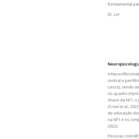
fundamental par
Dr. Lor
Neuropsicologi
A Neurofibromat
central e perifé
casos), sendo a
no quadro (Hyman
chave da NF1, o
(Crow et al., 202
de educação dos 
na NF1 e os comp
2022).
Pessoas com NF