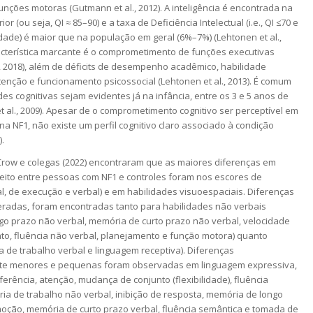
funções motoras (Gutmann et al., 2012). A inteligência é encontrada na
ior (ou seja, QI ≈ 85–90) e a taxa de Deficiência Intelectual (i.e., QI ≤70 e
dade) é maior que na população em geral (6%–7%) (Lehtonen et al.,
racterística marcante é o comprometimento de funções executivas
., 2018), além de déficits de desempenho acadêmico, habilidade
tenção e funcionamento psicossocial (Lehtonen et al., 2013). É comum
des cognitivas sejam evidentes já na infância, entre os 3 e 5 anos de
et al., 2009). Apesar de o comprometimento cognitivo ser perceptível em
na NF1, não existe um perfil cognitivo claro associado à condição
).
Crow e colegas (2022) encontraram que as maiores diferenças em
eito entre pessoas com NF1 e controles foram nos escores de
ral, de execução e verbal) e em habilidades visuoespaciais. Diferenças
adas, foram encontradas tanto para habilidades não verbais
go prazo não verbal, memória de curto prazo não verbal, velocidade
o, fluência não verbal, planejamento e função motora) quanto
 de trabalho verbal e linguagem receptiva). Diferenças
te menores e pequenas foram observadas em linguagem expressiva,
rferência, atenção, mudança de conjunto (flexibilidade), fluência
ia de trabalho não verbal, inibição de resposta, memória de longo
moção, memória de curto prazo verbal, fluência semântica e tomada de