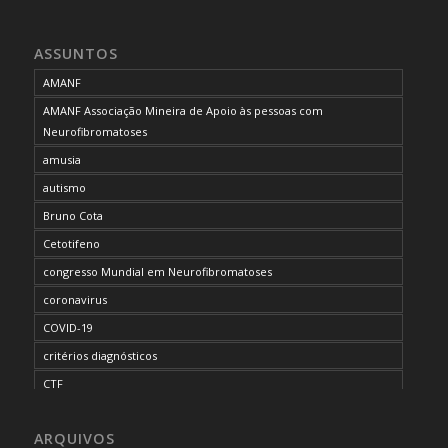
ASSUNTOS
AMANF
AMANF Associação Mineira de Apoio às pessoas com
Neurofibromatoses
amusia
autismo
Bruno Cota
Cetotifeno
congresso Mundial em Neurofibromatoses
coronavirus
COVID-19
critérios diagnósticos
CTF
curso de capacitação
ARQUIVOS
desordem do processamento auditivo