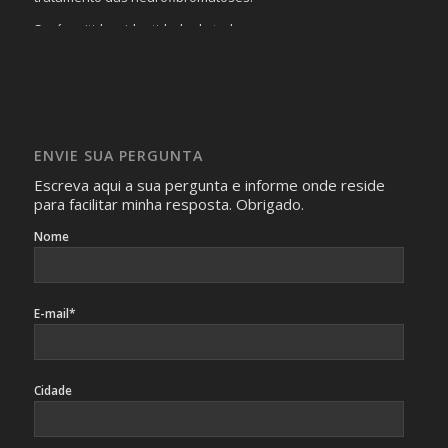
Será omitida a identidade de todas as pessoas que
realizam as perguntas, mesmo que elas não se importem
com isso.
Imagens somente serão publicadas se forem
absolutamente necessárias para o interesse coletivo e,
caso sejam fotos de pessoas, não poderão permitir a
ENVIE SUA PERGUNTA
identificação da pessoa fotografada.
Escreva aqui a sua pergunta e informe onde reside
para facilitar minha resposta. Obrigado.
Nome
E-mail*
Cidade