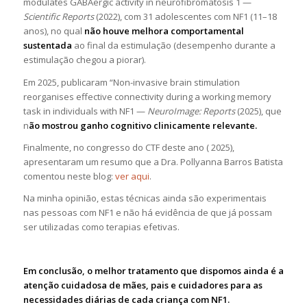
modulates GABAergic activity in neurofibromatosis 1 —
Scientific Reports
(2022), com 31 adolescentes com NF1 (11–18
anos), no qual
não houve melhora comportamental
sustentada
ao final da estimulação (desempenho durante a
estimulação chegou a piorar).
Em 2025, publicaram “Non-invasive brain stimulation
reorganises effective connectivity during a working memory
task in individuals with NF1 —
NeuroImage: Reports
(2025), que
n
ão mostrou ganho cognitivo clinicamente relevante.
Finalmente, no congresso do CTF deste ano ( 2025),
apresentaram um resumo que a Dra. Pollyanna Barros Batista
comentou neste blog:
ver aqui
.
Na minha opinião, estas técnicas ainda são experimentais
nas pessoas com NF1 e não há evidência de que já possam
ser utilizadas como terapias efetivas.
Em conclusão, o melhor tratamento que dispomos ainda é a
atenção cuidadosa de mães, pais e cuidadores para as
necessidades diárias de cada criança com NF1.