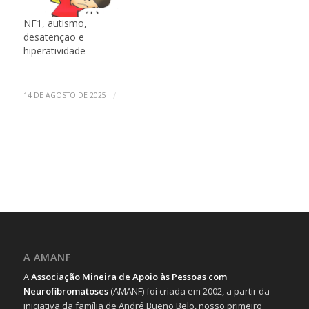
NF1, autismo,
desatenção e
hiperatividade
/
14 DE AGOSTO DE 2025
A AMANF
A
Associação Mineira de Apoio às Pessoas com
Neurofibromatoses
(AMANF) foi criada em 2002, a partir da
iniciativa da família de André Bueno Belo, nosso primeiro