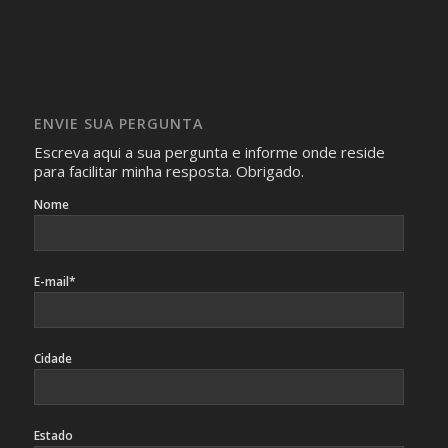
realizam as perguntas, mesmo que elas não se importem
com isso.
Imagens somente serão publicadas se forem
absolutamente necessárias para o interesse coletivo e,
caso sejam fotos de pessoas, não poderão permitir a
ENVIE SUA PERGUNTA
identificação da pessoa fotografada.
Escreva aqui a sua pergunta e informe onde reside
para facilitar minha resposta. Obrigado.
Nome
E-mail*
Cidade
Estado