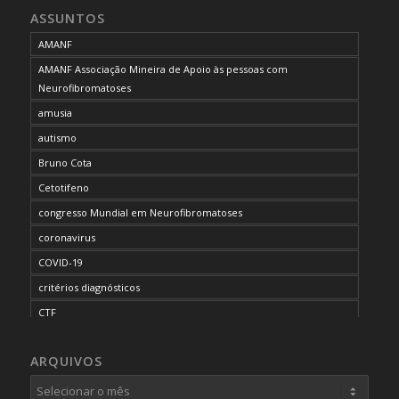
ASSUNTOS
AMANF
AMANF Associação Mineira de Apoio às pessoas com
Neurofibromatoses
amusia
autismo
Bruno Cota
Cetotifeno
congresso Mundial em Neurofibromatoses
coronavirus
COVID-19
critérios diagnósticos
CTF
curso de capacitação
ARQUIVOS
desordem do processamento auditivo
diagnóstico