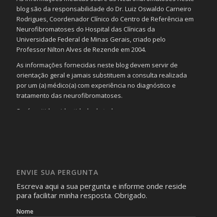
blog são da responsabilidade do Dr. Luiz Oswaldo Carneiro
Rodrigues, Coordenador Clínico do Centro de Referência em
Neurofibromatoses do Hospital das Clínicas da
Universidade Federal de Minas Gerais, criado pelo
Professor Nilton Alves de Rezende em 2004.
As informações fornecidas neste blog devem servir de
orientação geral e jamais substituem a consulta realizada
por um (a) médico(a) com experiência no diagnóstico e
tratamento das neurofibromatoses.
Será omitida a identidade de todas as pessoas que
realizam as perguntas, mesmo que elas não se importem
com isso.
Imagens somente serão publicadas se forem
absolutamente necessárias para o interesse coletivo e,
caso sejam fotos de pessoas, não poderão permitir a
ENVIE SUA PERGUNTA
identificação da pessoa fotografada.
Escreva aqui a sua pergunta e informe onde reside
para facilitar minha resposta. Obrigado.
Nome