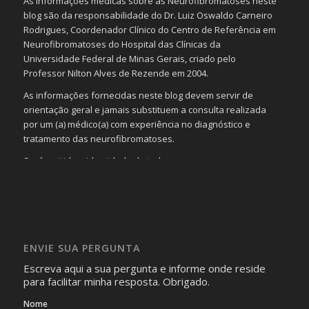
As informações médicas sobre as Neurofibromatoses neste
blog são da responsabilidade do Dr. Luiz Oswaldo Carneiro
Rodrigues, Coordenador Clínico do Centro de Referência em
Neurofibromatoses do Hospital das Clínicas da
Universidade Federal de Minas Gerais, criado pelo
Professor Nilton Alves de Rezende em 2004.
As informações fornecidas neste blog devem servir de
orientação geral e jamais substituem a consulta realizada
por um (a) médico(a) com experiência no diagnóstico e
tratamento das neurofibromatoses.
Será omitida a identidade de todas as pessoas que
realizam as perguntas, mesmo que elas não se importem
com isso.
Imagens somente serão publicadas se forem
absolutamente necessárias para o interesse coletivo e,
caso sejam fotos de pessoas, não poderão permitir a
ENVIE SUA PERGUNTA
identificação da pessoa fotografada.
Escreva aqui a sua pergunta e informe onde reside
para facilitar minha resposta. Obrigado.
Nome