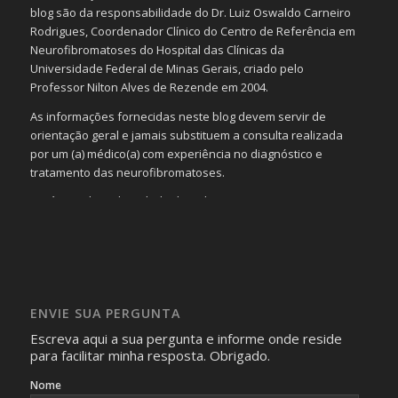
blog são da responsabilidade do Dr. Luiz Oswaldo Carneiro
Rodrigues, Coordenador Clínico do Centro de Referência em
Neurofibromatoses do Hospital das Clínicas da
Universidade Federal de Minas Gerais, criado pelo
Professor Nilton Alves de Rezende em 2004.
As informações fornecidas neste blog devem servir de
orientação geral e jamais substituem a consulta realizada
por um (a) médico(a) com experiência no diagnóstico e
tratamento das neurofibromatoses.
Será omitida a identidade de todas as pessoas que
realizam as perguntas, mesmo que elas não se importem
com isso.
Imagens somente serão publicadas se forem
absolutamente necessárias para o interesse coletivo e,
caso sejam fotos de pessoas, não poderão permitir a
ENVIE SUA PERGUNTA
identificação da pessoa fotografada.
Escreva aqui a sua pergunta e informe onde reside
para facilitar minha resposta. Obrigado.
Nome