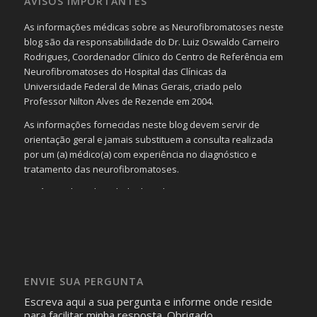
AVISOS IMPORTANTES
As informações médicas sobre as Neurofibromatoses neste
blog são da responsabilidade do Dr. Luiz Oswaldo Carneiro
Rodrigues, Coordenador Clínico do Centro de Referência em
Neurofibromatoses do Hospital das Clínicas da
Universidade Federal de Minas Gerais, criado pelo
Professor Nilton Alves de Rezende em 2004.
As informações fornecidas neste blog devem servir de
orientação geral e jamais substituem a consulta realizada
por um (a) médico(a) com experiência no diagnóstico e
tratamento das neurofibromatoses.
Será omitida a identidade de todas as pessoas que
realizam as perguntas, mesmo que elas não se importem
com isso.
Imagens somente serão publicadas se forem
absolutamente necessárias para o interesse coletivo e,
caso sejam fotos de pessoas, não poderão permitir a
ENVIE SUA PERGUNTA
identificação da pessoa fotografada.
Escreva aqui a sua pergunta e informe onde reside
para facilitar minha resposta. Obrigado.