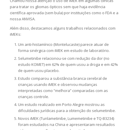
Chamou nossa atenção o uso de iMEK em algumas clínicas
para tratar os gliomas ópticos sem que haja evidência
científica aprovada (sem bula) por instituições como o FDA e a
nossa ANVISA.
Além disso, destacamos alguns trabalhos relacionados com
iMEKs:
Um anti-histamínico (Montelucaste) parece atuar de
forma sinérgica com iMEK em estudo de laboratório.
Selumetinibe relacionou-se com redução da dor (no
estudo KOMET) em 62% de quem usou a droga e em 42%
de quem usou placebo.
Estudo comparou a substância branca cerebral de
crianças usando iMEK e observou mudanças
interpretadas como “melhora” comparadas com as
crianças controle.
Um estudo realizado em Porto Alegre mostrou as
dificuldades jurídicas para a obtenção do selumetinibe.
Novos iMEK (Tunlametinibe, Lumemetinibe e TQ-B3234)
foram estudados na China e apresentaram resultados