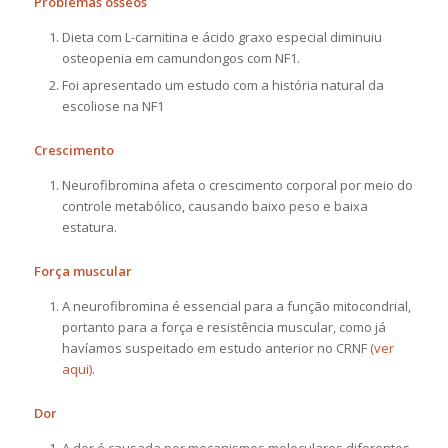
Problemas ósseos
Dieta com L-carnitina e ácido graxo especial diminuiu
osteopenia em camundongos com NF1.
Foi apresentado um estudo com a história natural da
escoliose na NF1
Crescimento
Neurofibromina afeta o crescimento corporal por meio do
controle metabólico, causando baixo peso e baixa
estatura.
Força muscular
A neurofibromina é essencial para a função mitocondrial,
portanto para a força e resistência muscular, como já
havíamos suspeitado em estudo anterior no CRNF
(ver
aqui)
.
Dor
A dor é causada por mecanismos moleculares diferentes