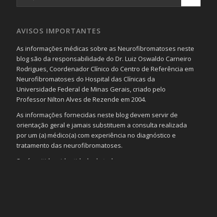
AVISOS IMPORTANTES
As informações médicas sobre as Neurofibromatoses neste
blog são da responsabilidade do Dr. Luiz Oswaldo Carneiro
Rodrigues, Coordenador Clínico do Centro de Referência em
Neurofibromatoses do Hospital das Clínicas da
Universidade Federal de Minas Gerais, criado pelo
Professor Nilton Alves de Rezende em 2004.
As informações fornecidas neste blog devem servir de
orientação geral e jamais substituem a consulta realizada
por um (a) médico(a) com experiência no diagnóstico e
tratamento das neurofibromatoses.
Será omitida a identidade de todas as pessoas que
realizam as perguntas, mesmo que elas não se importem
com isso.
Imagens somente serão publicadas se forem
absolutamente necessárias para o interesse coletivo e,
caso sejam fotos de pessoas, não poderão permitir a