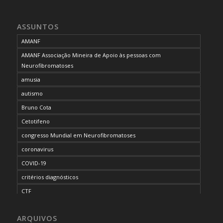
ASSUNTOS
AMANF
AMANF Associação Mineira de Apoio às pessoas com
Neurofibromatoses
amusia
autismo
Bruno Cota
Cetotifeno
congresso Mundial em Neurofibromatoses
coronavirus
COVID-19
critérios diagnósticos
CTF
curso de capacitação
ARQUIVOS
desordem do processamento auditivo