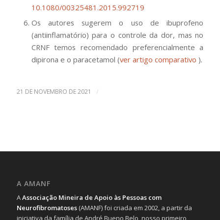
10.1080/00325481.2015.992719
Os autores sugerem o uso de ibuprofeno
(antiinflamatório) para o controle da dor, mas no
CRNF temos recomendado preferencialmente a
dipirona e o paracetamol (
ver artigo comparativo
).
/
21 DE NOVEMBRO DE 2021
A AMANF
A
Associação Mineira de Apoio às Pessoas com
Neurofibromatoses
(AMANF) foi criada em 2002, a partir da
iniciativa da família de André Bueno Belo, nosso primeiro