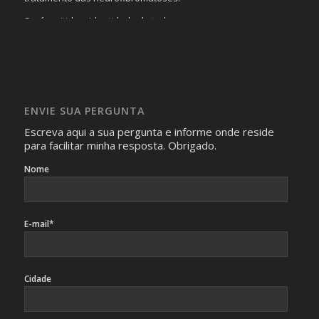
Será omitida a identidade de todas as pessoas que
realizam as perguntas, mesmo que elas não se importem
com isso.
Imagens somente serão publicadas se forem
absolutamente necessárias para o interesse coletivo e,
caso sejam fotos de pessoas, não poderão permitir a
ENVIE SUA PERGUNTA
identificação da pessoa fotografada.
Escreva aqui a sua pergunta e informe onde reside
para facilitar minha resposta. Obrigado.
Nome
E-mail*
Cidade