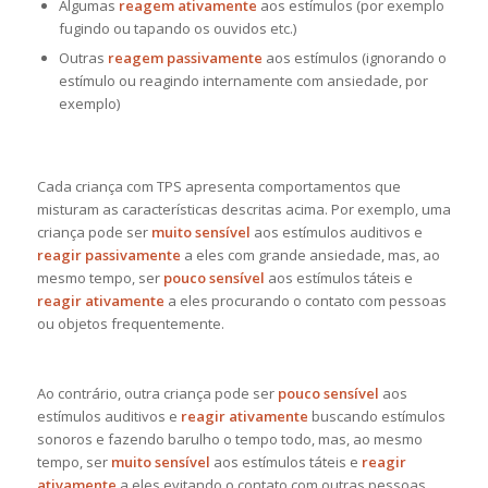
Algumas
reagem ativamente
aos estímulos (por exemplo
fugindo ou tapando os ouvidos etc.)
Outras
reagem passivamente
aos estímulos (ignorando o
estímulo ou reagindo internamente com ansiedade, por
exemplo)
Cada criança com TPS apresenta comportamentos que
misturam as características descritas acima. Por exemplo, uma
criança pode ser
muito sensível
aos estímulos auditivos e
reagir passivamente
a eles com grande ansiedade, mas, ao
mesmo tempo, ser
pouco sensível
aos estímulos táteis e
reagir ativamente
a eles procurando o contato com pessoas
ou objetos frequentemente.
Ao contrário, outra criança pode ser
pouco sensível
aos
estímulos auditivos e
reagir ativamente
buscando estímulos
sonoros e fazendo barulho o tempo todo, mas, ao mesmo
tempo, ser
muito sensível
aos estímulos táteis e
reagir
ativamente
a eles evitando o contato com outras pessoas,