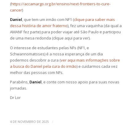
(
https://accamargo.org.br/
ensino/next-frontiers-to-cure-
cancer
)
Daniel
, que tem um irmão com NF1 (
clique para saber mais
dessa história de amor fraterno
), fez uma vaquinha (da qual a
AMANF fez parte) para poder viajar até São Paulo e participou
de uma mesa redonda (clique aqui para ver).
O interesse de estudantes pelas NFs (NF1, e
Schwannomatoses) é a nossa esperança de um dia
podermos descobrir a cura (
ver aqui mais informações sobre
a busca do Daniel pela cura do irmão
) e cuidarmos cada vez
melhor das pessoas com NFs.
Parabéns,
Daniel
, e conte com nosso apoio para suas novas
jornadas.
Dr Lor
/
4 DE NOVEMBRO DE 2025