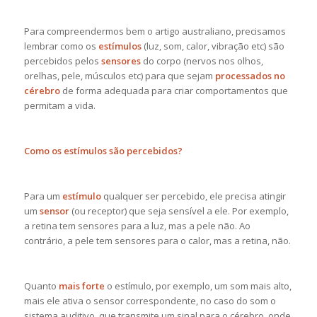
Para compreendermos bem o artigo australiano, precisamos
lembrar como os
estímulos
(luz, som, calor, vibração etc) são
percebidos pelos
sensores
do corpo (nervos nos olhos,
orelhas, pele, músculos etc) para que sejam
processados no
cérebro
de forma adequada para criar comportamentos que
permitam a vida.
Como os estímulos são percebidos?
Para um
estímulo
qualquer ser percebido, ele precisa atingir
um
sensor
(ou receptor) que seja sensível a ele. Por exemplo,
a retina tem sensores para a luz, mas a pele não. Ao
contrário, a pele tem sensores para o calor, mas a retina, não.
Quanto
mais forte
o estímulo, por exemplo, um som mais alto,
mais ele ativa o sensor correspondente, no caso do som o
sistema auditivo, que transmite um sinal para o cérebro, onde