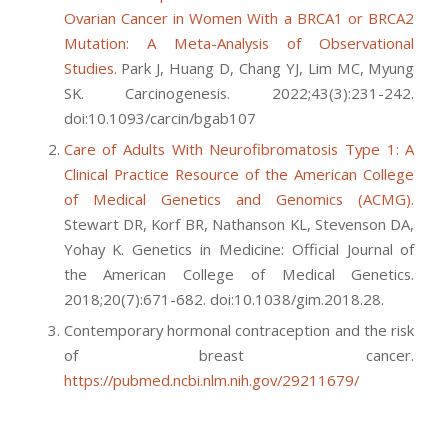
Ovarian Cancer in Women With a BRCA1 or BRCA2
Mutation: A Meta-Analysis of Observational
Studies.
Park J, Huang D, Chang YJ, Lim MC, Myung
SK. Carcinogenesis. 2022;43(3):231-242.
doi:10.1093/carcin/bgab107
Care of Adults With Neurofibromatosis Type 1: A
Clinical Practice Resource of the American College
of Medical Genetics and Genomics (ACMG).
Stewart DR, Korf BR, Nathanson KL, Stevenson DA,
Yohay K. Genetics in Medicine: Official Journal of
the American College of Medical Genetics.
2018;20(7):671-682. doi:10.1038/gim.2018.28.
Contemporary hormonal contraception and the risk
of breast cancer.
https://pubmed.ncbi.nlm.nih.gov/29211679/