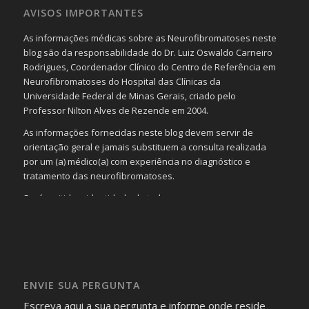
AVISOS IMPORTANTES
As informações médicas sobre as Neurofibromatoses neste
blog são da responsabilidade do Dr. Luiz Oswaldo Carneiro
Rodrigues, Coordenador Clínico do Centro de Referência em
Neurofibromatoses do Hospital das Clínicas da
Universidade Federal de Minas Gerais, criado pelo
Professor Nilton Alves de Rezende em 2004.
As informações fornecidas neste blog devem servir de
orientação geral e jamais substituem a consulta realizada
por um (a) médico(a) com experiência no diagnóstico e
tratamento das neurofibromatoses.
Será omitida a identidade de todas as pessoas que
realizam as perguntas, mesmo que elas não se importem
com isso.
Imagens somente serão publicadas se forem
absolutamente necessárias para o interesse coletivo e,
caso sejam fotos de pessoas, não poderão permitir a
ENVIE SUA PERGUNTA
identificação da pessoa fotografada.
Escreva aqui a sua pergunta e informe onde reside