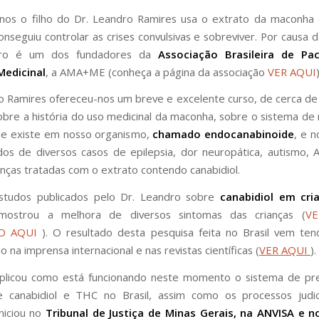
anos o filho do Dr. Leandro Ramires usa o extrato da maconha
nseguiu controlar as crises convulsivas e sobreviver. Por causa d
dro é um dos fundadores da
Associação Brasileira de Pa
Medicinal
, a AMA+ME (conheça a página da associação
VER AQUI
)
o Ramires ofereceu-nos um breve e excelente curso, de cerca de
obre a história do uso medicinal da maconha, sobre o sistema de
ue existe em nosso organismo,
chamado endocanabinoide
, e 
dos de diversos casos de epilepsia, dor neuropática, autismo, 
nças tratadas com o extrato contendo canabidiol.
tudos publicados pelo Dr. Leandro sobre
canabidiol em cr
ostrou a melhora de diversos sintomas das crianças (
VE
O AQUI
). O resultado desta pesquisa feita no Brasil vem te
 na imprensa internacional e nas revistas científicas (
VER AQUI
).
xplicou como está funcionando neste momento o sistema de pre
e canabidiol e THC no Brasil, assim como os processos judic
iciou no
Tribunal de Justiça de Minas Gerais, na ANVISA e 