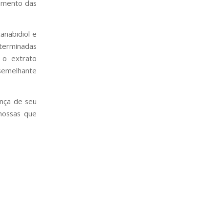
amento das
anabidiol e
erminadas
 o extrato
emelhante
nça de seu
 nossas que