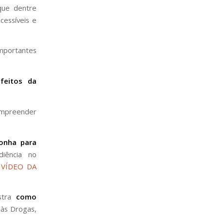
que dentre
cessíveis e
portantes
feitos da
ompreender
onha para
iência no
 VÍDEO DA
ostra
como
 às Drogas,