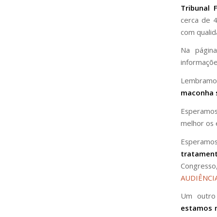
Tribunal 
cerca de 4
com qualid
Na pági
informaçõe
Lembram
maconha 
Esperamos
melhor os 
Esperamos
tratamen
Congresso
AUDIÊNCI
Um outro 
estamos 