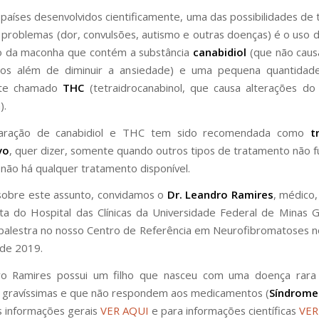
países desenvolvidos cientificamente, uma das possibilidades de
 problemas (dor, convulsões, autismo e outras doenças) é o uso 
o da maconha que contém a substância
canabidiol
(que não caus
dos além de diminuir a ansiedade) e uma pequena quantidad
te chamado
THC
(tetraidrocanabinol, que causa alterações d
).
paração de canabidiol e THC tem sido recomendada como
t
vo
, quer dizer, somente quando outros tipos de tratamento não 
não há qualquer tratamento disponível.
 sobre este assunto, convidamos o
Dr. Leandro Ramires
, médico,
ta do Hospital das Clínicas da Universidade Federal de Minas G
palestra no nosso Centro de Referência em Neurofibromatoses n
de 2019.
ro Ramires possui um filho que nasceu com uma doença rara
 gravíssimas e que não respondem aos medicamentos (
Síndrome
s informações gerais
VER AQUI
e para informações científicas
VER