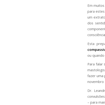
Em muitos 
para estes
um extrat
dos senti
componen
consciência
Esta pre
compassi
ou quando 
Para falar
mastologis
fazer uma 
novembro 
Dr. Leand
convulsões
– para mai