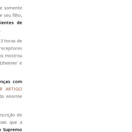
 e somente
e seu filho,
cientes de
.
 3 horas de
 receptores
nos mostrou
Alzheimer e
ianças com
R ARTIGO
ndo enorme
scrição do
iais que a
no Supremo