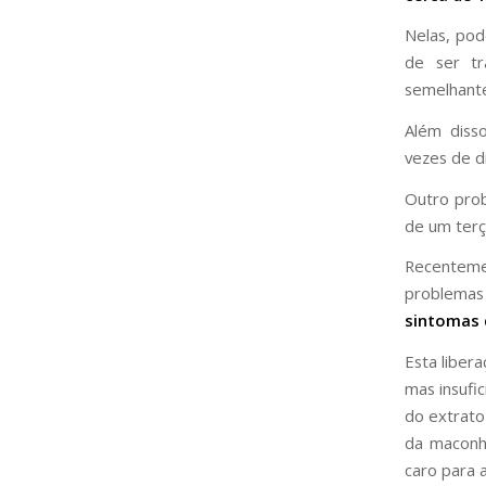
Nelas, po
de ser tr
semelhant
Além diss
vezes de di
Outro pro
de um ter
Recenteme
problema
sintomas 
Esta libera
mas insufi
do extrato
da maconha
caro para a