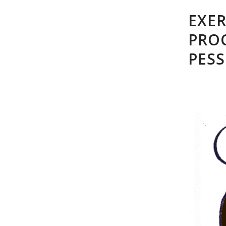
EXE
PRO
PES