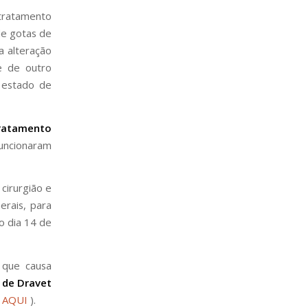
 tratamento
de gotas de
a alteração
e de outro
o estado de
ratamento
funcionaram
 cirurgião e
erais, para
o dia 14 de
 que causa
 de Dravet
 AQUI
).