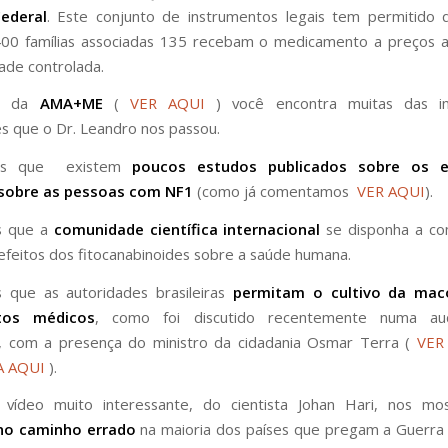
Federal
. Este conjunto de instrumentos legais tem permitido 
00 famílias associadas 135 recebam o medicamento a preços a
ade controlada.
na da
AMA+ME
(
VER AQUI
) você encontra muitas das im
s que o Dr. Leandro nos passou.
os que existem
poucos estudos publicados sobre os e
sobre as pessoas com NF1
(como já comentamos
VER AQUI
).
 que a
comunidade científica internacional
se disponha a c
efeitos dos fitocanabinoides sobre a saúde humana.
 que as autoridades brasileiras
permitam o cultivo da mac
tos médicos
, como foi discutido recentemente numa aud
, com a presença do ministro da cidadania Osmar Terra (
VER
A AQUI
).
vídeo muito interessante, do cientista Johan Hari, nos m
no caminho errado
na maioria dos países que pregam a Guerra