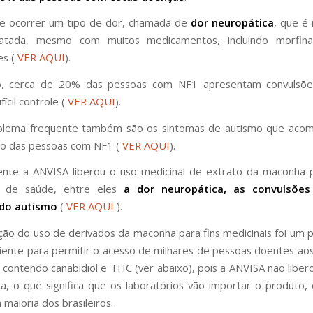
de ocorrer um tipo de dor, chamada de
dor neuropática
, que é 
atada, mesmo com muitos medicamentos, incluindo morfin
es (
VER AQUI
).
o, cerca de 20% das pessoas com NF1 apresentam convulsõe
fícil controle (
VER AQUI
).
blema frequente também são os sintomas de autismo que aco
ço das pessoas com NF1 (
VER AQUI
).
nte a ANVISA liberou o uso medicinal de extrato da maconha p
s de saúde, entre eles
a dor neuropática, as convulsões
do autismo
(
VER AQUI
).
ção do uso de derivados da maconha para fins medicinais foi um pa
ciente para permitir o acesso de milhares de pessoas doentes aos
 contendo canabidiol e THC (ver abaixo), pois a ANVISA não libero
, o que significa que os laboratórios vão importar o produto,
 maioria dos brasileiros.