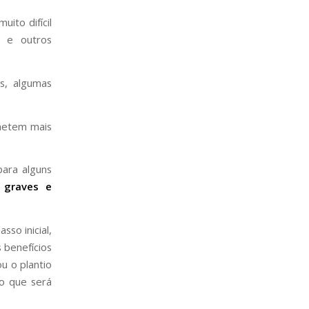
muito difícil
a e outros
s, algumas
metem mais
ara alguns
 graves e
sso inicial,
 benefícios
u o plantio
 o que será