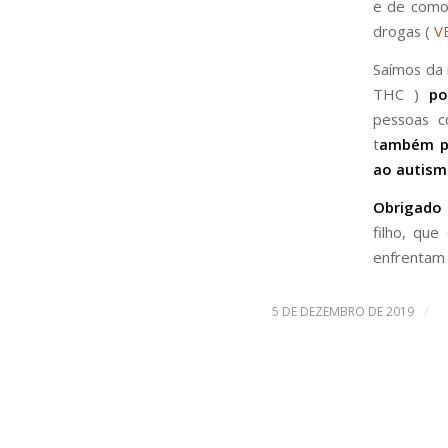
e de com
drogas (
V
Saímos da 
THC )
po
pessoas c
t
ambém po
ao autis
Obrigado 
filho, que
enfrentam 
/
5 DE DEZEMBRO DE 2019