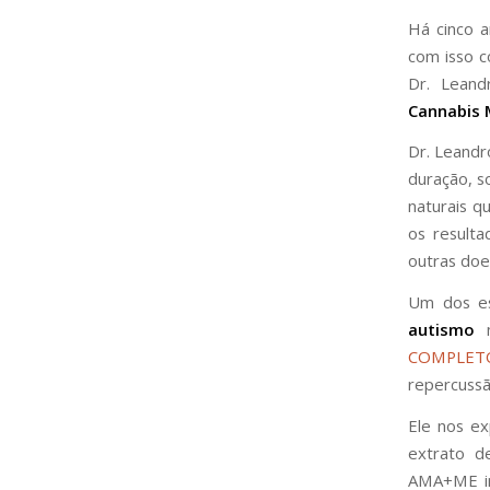
Há cinco 
com isso co
Dr. Lean
Cannabis 
Dr. Leandr
duração, s
naturais q
os resulta
outras doe
Um dos es
autismo
m
COMPLET
repercussão
Ele nos e
extrato d
AMA+ME in