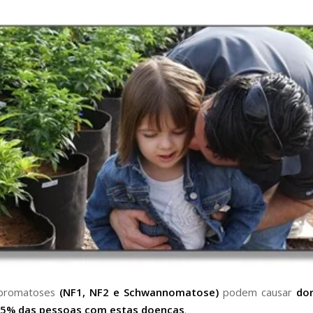
ibromatoses
(NF1, NF2 e Schwannomatose)
podem causar
do
15% das pessoas com estas doenças
.