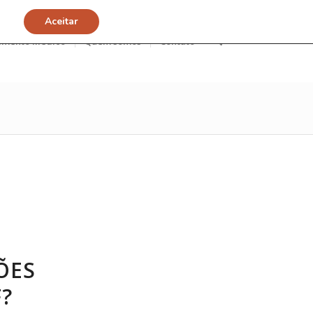
Aceitar
imento Médico
Quem somos
Contato
ÕES
?