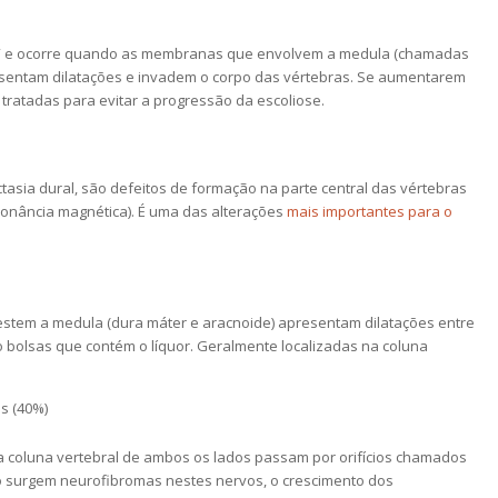
gar” e ocorre quando as membranas que envolvem a medula (chamadas
esentam dilatações e invadem o corpo das vértebras. Se aumentarem
tratadas para evitar a progressão da escoliose.
asia dural, são defeitos de formação na parte central das vértebras
sonância magnética). É uma das alterações
mais importantes para o
tem a medula (dura máter e aracnoide) apresentam dilatações entre
 bolsas que contém o líquor. Geralmente localizadas na coluna
s (40%)
 coluna vertebral de ambos os lados passam por orifícios chamados
o surgem neurofibromas nestes nervos, o crescimento dos