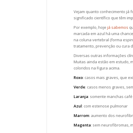
Vejam quanto conhecimento já foi
significado científico que têm imp
Por exemplo, hoje
já sabemos
qu
marcada em azul há uma chance
na coluna vertebral (forma espin
tratamento, prevenção ou cura 
Diversas outras informações clí
Muitas ainda estão em estudo, m
coloridos na Figura acima.
Roxo
: casos mais graves, que e
Verde
: casos menos graves, se
Laranja
: somente manchas café 
Azul
: com estenose pulmonar
Marrom
: aumento dos neurofibr
Magenta
: sem neurofibromas, m