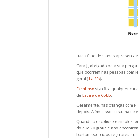
“Meu filho de 9 anos apresenta N
Cara J., obrigado pela sua perg
que ocorrem nas pessoas com NF
geral (
1 a 3%
).
Escoliose
significa
qualquer curv
de
Escala de Cobb
.
Geralmente, nas crianças com NF
depois. Além disso, costuma se e
Quando a escoliose é simples, o
do que 20 graus e não encontra
bastam exercícios regulares, cui