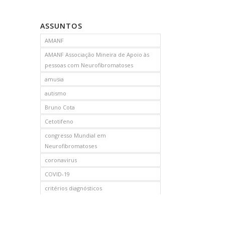
ASSUNTOS
AMANF
AMANF Associação Mineira de Apoio às
pessoas com Neurofibromatoses
amusia
autismo
Bruno Cota
Cetotifeno
congresso Mundial em
Neurofibromatoses
coronavirus
COVID-19
critérios diagnósticos
CTF
curso de capacitação