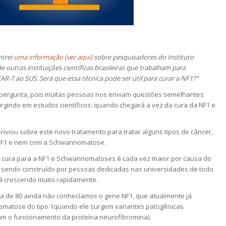
ntrei
uma informação (ver aqui)
sobre pesquisadores do Instituto
e outras instituições científicas brasileiras que trabalham para
AR-T ao SUS. Será que essa técnica pode ser útil para curar a NF1?”
a pergunta, pois muitas pessoas nos enviam questões semelhantes
rgindo em estudos científicos: quando chegará a vez da cura da NF1 e
viou sobre este novo tratamento para tratar alguns tipos de câncer,
 NF1 e nem com a Schwannomatose.
 cura para a NF1 e Schwannomatoses é cada vez maior por causa do
m sendo construído por pessoas dedicadas nas universidades de todo
á crescendo muito rapidamente.
a de 80 ainda não conhecíamos o gene NF1, que atualmente já
matose do tipo 1quando ele surgem variantes patogênicas
m o funcionamento da proteína neurofibromina).