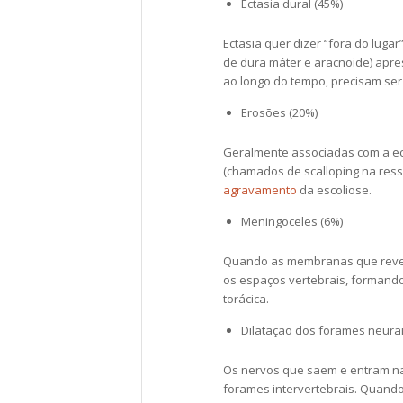
Ectasia dural (45%)
Ectasia quer dizer “fora do lu
de dura máter e aracnoide) apr
ao longo do tempo, precisam ser 
Erosões (20%)
Geralmente associadas com a ect
(chamados de scalloping na res
agravamento
da escoliose.
Meningoceles (6%)
Quando as membranas que reves
os espaços vertebrais, formando
torácica.
Dilatação dos forames neurai
Os nervos que saem e entram na
forames intervertebrais. Quand