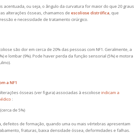
s acentuada, ou seja, o ângulo da curvatura for maior do que 20 graus
utras alterações ósseas, chamamos de
escoliose distrófica
, que
essão e necessidade de tratamento cirúrgico.
oliose são dor em cerca de 20% das pessoas com NF1. Geralmente, a
0%) e lombar (9%). Pode haver perda da função sensorial (5%) e motora
lino).
com a NF1
terações ósseas (ver figura) associadas à escoliose
indicam a
médico
:
(cerca de 5%)
ja, defeitos de formação, quando uma ou mais vértebras apresentam
abamento, fraturas, baixa densidade óssea, deformidades e falhas.