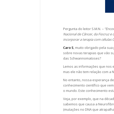
Pergunta do leitor S.M.N.
– “Enco
Nacional de Câncer, da Fiocruz e d
incorporar a terapia com células C
Caro S
, muito obrigado pela su
sobre novas terapias que vão su
das Schwannomatoses?
Lemos as informações que nos en
mas ele não tem relação com a
No entanto, nossa esperança de
conhecimento científico que ve
o mundo. Este conhecimento est
Veja, por exemplo, que na décad
sabemos que causa a Neurofibro
(mutações no DNA que atrapalha