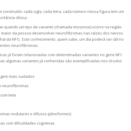
 construído: cada sigla, cada letra, cada número nessa figura tem um
ortância clínica.
e quando um tipo de variante (chamada missense) ocorre na região
 maior da pessoa desenvolver neurofibromas nas raízes dos nervos
hal da NF1). Este conhecimento, quem sabe, um dia poderá ser útil no
destes neurofibromas.
nicas já foram relacionadas com determinadas variantes no gene NF1.
as algumas variantes já conhecidas são exemplificadas nos círculos
xigem mais cuidados
m neurofibromas
com leite
omas nodulares e difusos (plexiformes)
as com dificuldades cognitivas